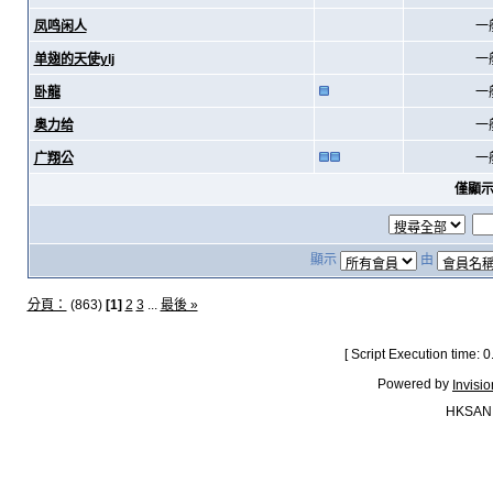
凤鸣闲人
一
单翅的天使ylj
一
卧龍
一
奥力给
一
广翔公
一
僅顯
顯示
由
分頁：
(863)
[1]
2
3
...
最後 »
[ Script Execution time:
Powered by
Invisi
HKSAN.