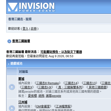
香港三國志
·
版規
歡迎訪客 (
登入
|
註冊
)
香港三國論壇
香港三國論壇 最新消息：
可能關站預告，以及貼文下載器
歡迎再度蒞臨，您最後訪問是在 Aug 9 2026, 06:53
遊戲城池
討論區
鄴城
城內設施：《
三國志8 Remake
》《
三國志14
》《
三國志13
》《
三國志
《
三國志X
》《
三國志I-IX
》《
真．三國無雙系列
》《
其他三國遊戲
》
諸葛people的城池，討論三國志系列或其他與三國有關的遊戲。
板主：
夏侯櫻
,
胡飛
,
諸葛people
江州城
城內設施：《
GM會議室
》《
江洲檔案館
》
舉行問答接龍、論壇RPG等各類論壇遊戲。