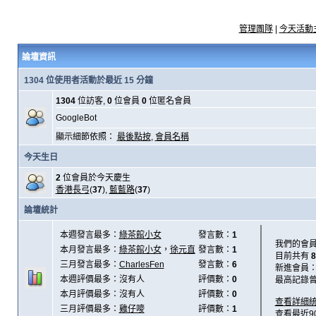
管理團隊
|
今天活動
論壇資訊
1304 位使用者活動於最近 15 分鐘
1304
位訪客,
0
位會員
0
位匿名會員
GoogleBot
顯示細節依照：
最後點按
,
會員名稱
今天生日
2
位會員於今天慶生
香港長弓
(
37
),
藍藍路
(
37
)
論壇統計
本週發言最多：
綠茶館小女
發言數：
1
我們的會
本月發言最多：
綠茶館小女
，
徐元直
發言數：
1
目前共有
8
三月發言最多：
CharlesFen
發言數：
6
新進會員
本週評價最多：沒有人
評價數：
0
最高記錄
本月評價最多：沒有人
評價數：
0
查看詳細
三月評價最多：
雞仔嘜
評價數：
1
查看最近9