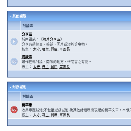
其他話題
討論區
分享區
城內設施：《
短片分享區
》
分享有趣網頁、笑話、圖片或短片等事物。
板主：
太守
,
君主
,
賢臣
,
軍團長
清談區
可作輕鬆討論、閒談的地方，惟請言之有物。
板主：
太守
,
君主
,
賢臣
,
軍團長
封存城池
討論區
精華集
收集專題城池(不包括遊戲城池)及其他話題區出現過的精華文章，本版
板主：
太守
,
君主
,
賢臣
,
軍團長