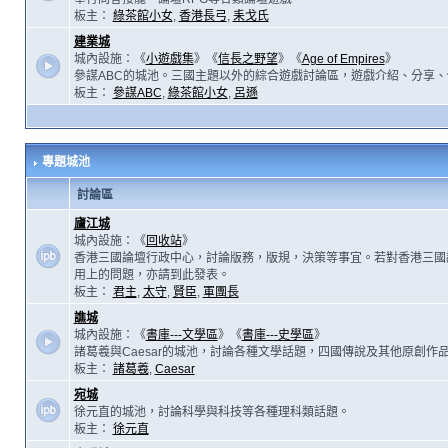
板主：
綠茶館小女
,
香港長弓
,
耒戈氏
建業城
城內設施：《
小遊戲集
》《
信長之野望
》《
Age of Empires
》
參謀ABC的城池。三國主題以外的綜合遊戲討論區，遊戲介紹、分享、
板主：
參謀ABC
,
綠茶館小女
,
呂遜
專題城池
討論區
廬江城
城內設施：《
回收站
》
香港三國論壇行政中心，討論版務，版規，決策等事宜。若對香港三國
用上的問題，亦請到此發表。
板主：
君主
,
太守
,
賢臣
,
軍團長
譙城
城內設施：《
書庫---文學區
》《
書庫---史學區
》
諸葛羲與Caesar的城池，討論各種文學話題，四國傳說及其他原創作
板主：
諸葛羲
,
Caesar
宛城
徐元直的城池，討論科學與科技等各種理科類話題。
板主：
徐元直