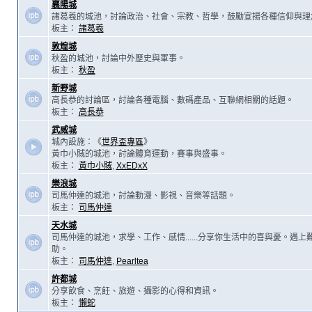
襄陽城
諸葛羲的城池，討論政治、社會、宗教、哲學，鼓勵宣揚各種信仰與理
板主：
諸葛羲
敦煌城
秋盈的城池，討論中外歷史與軍事。
板主：
秋盈
新野城
高長恭的討論區，討論各種電腦、數碼產品、互聯網相關的話題。
板主：
高長恭
武威城
城內設施：《
世界盃專區
》
黃巾小賊的城池，討論體育運動，賽事與盛事。
板主：
黃巾小賊
,
XxEDxX
樂浪城
司馬仲達的城池，討論動漫、影視、音樂等話題。
板主：
司馬仲達
天水城
司馬仲達的城池，求學、工作、感情......分享你生活中的喜與憂。遇
助。
板主：
司馬仲達
,
Pearltea
許都城
分享飲食、烹飪、旅遊、攝影的心得和資訊。
板主：
懶蛇