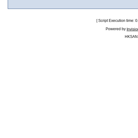
[ Script Execution time:
Powered by
Invisi
HKSAN.