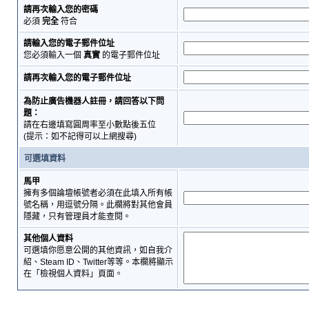
請再次輸入您的密碼
必須
完全
符合
請輸入您的電子郵件位址
您必須輸入一個
真實
的電子郵件位址
請再次輸入您的電子郵件位址
為防止廣告機器人註冊，請回答以下問
題：
請在右邊填寫圓周率至小數點後五位
(提示：如不記得可以上網搜尋)
可選填資料
馬甲
擁有多個論壇帳號者必須在此填入所有帳
號名稱，用逗號分隔。此欄將對其他會員
隱藏，只有管理員才能查閱。
其他個人資料
可選填你愿意公開的其他資訊，如自我介
紹、Steam ID、Twitter等等。本欄將顯示
在「檢視個人資料」頁面。