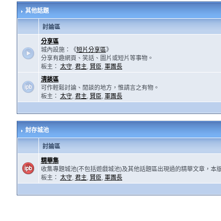
其他話題
討論區
分享區
城內設施：《
短片分享區
》
分享有趣網頁、笑話、圖片或短片等事物。
板主：
太守
,
君主
,
賢臣
,
軍團長
清談區
可作輕鬆討論、閒談的地方，惟請言之有物。
板主：
太守
,
君主
,
賢臣
,
軍團長
封存城池
討論區
精華集
收集專題城池(不包括遊戲城池)及其他話題區出現過的精華文章，本
板主：
太守
,
君主
,
賢臣
,
軍團長