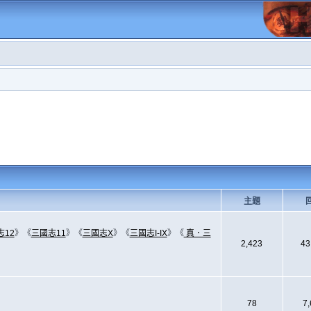
主題
志12
》《
三國志11
》《
三國志X
》《
三國志I-IX
》《
真．三
2,423
43
78
7