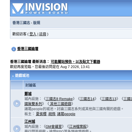
香港三國志
·
版規
歡迎訪客 (
登入
|
註冊
)
香港三國論壇
香港三國論壇 最新消息：
可能關站預告，以及貼文下載器
歡迎再度蒞臨，您最後訪問是在 Aug 7 2026, 13:41
遊戲城池
討論區
鄴城
城內設施：《
三國志8 Remake
》《
三國志14
》《
三國志13
》《
三國
國無雙系列
》《
其他三國遊戲
》
諸葛people的城池，討論三國志系列或其他與三國有關的遊戲。
板主：
夏侯櫻
,
胡飛
,
諸葛people
江州城
城內設施：《
GM會議室
》《
江洲檔案館
》
舉行問答接龍、論壇RPG等各類論壇遊戲。