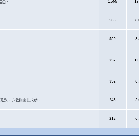
1,555
18
理念。
563
8
559
3
352
11
352
6
246
3
遇上難題，亦歡迎來此求助。
212
6