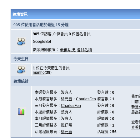
論壇資訊
905 位使用者活動於最近 15 分鐘
905
位訪客,
0
位會員
0
位匿名會員
GoogleBot
顯示細節依照：
最後點按
,
會員名稱
今天生日
1
位在今天慶生的會員
manho
(
38
)
論壇統計
本週發言最多：沒有人
發言數：
0
我們
本月發言最多：
徐元直
，
CharlesFen
發言數：
1
目前
三月發言最多：
CharlesFen
發言數：
6
新進
本週評價最多：沒有人
評價數：
0
最高
本月評價最多：沒有人
評價數：
0
查看
三月評價最多：
雞仔嘜
評價數：
1
查看
活躍程度最高：
徐元直
活躍度：
56