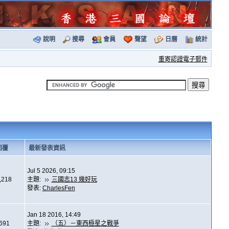
說明
搜尋
會員
聲望
日曆
統計
重寄認證電子郵件
回覆
最新發表資訊
Jul 5 2026, 09:15
,218
主題:
三國志13 幾好玩
發表:
CharlesFen
Jan 18 2016, 14:49
,691
主題:
（五）－東西極星之戰爭