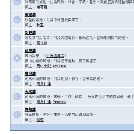
諸葛羲的城池，討論政治、社會、宗教、哲學，鼓勵宣揚各種信仰與
板主：
諸葛羲
敦煌城
秋盈的城池，討論中外歷史與軍事。
板主：
秋盈
新野城
高長恭的討論區，討論各種電腦、數碼產品、互聯網相關的話題。
板主：
高長恭
武威城
城內設施：《
世界盃專區
》
黃巾小賊的城池，討論體育運動，賽事與盛事。
板主：
黃巾小賊
,
XxEDxX
樂浪城
司馬仲達的城池，討論動漫、影視、音樂等話題。
板主：
司馬仲達
天水城
司馬仲達的城池，求學、工作、感情......分享你生活中的喜與憂。
板主：
司馬仲達
,
Pearltea
許都城
分享飲食、烹飪、旅遊、攝影的心得和資訊。
板主：
懶蛇