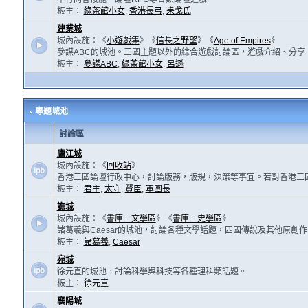
板主：
綠茶館小女
,
香港長弓
,
耒戈氏
建業城
城內設施：《
小遊戲集
》《
信長之野望
》《
Age of Empires
》
參謀ABC的城池。三國主題以外的綜合遊戲討論區，遊戲介紹、分享
板主：
參謀ABC
,
綠茶館小女
,
呂遜
專題城池
討論區
廬江城
城內設施：《
回收站
》
香港三國論壇行政中心，討論版務，版規，決策等事宜。若對香港三
板主：
君主
,
太守
,
賢臣
,
軍團長
譙城
城內設施：《
書庫---文學區
》《
書庫---史學區
》
諸葛羲與Caesar的城池，討論各種文學話題，四國傳說及其他原創
板主：
諸葛羲
,
Caesar
宛城
徐元直的城池，討論科學與科技等各種理科類話題。
板主：
徐元直
襄陽城