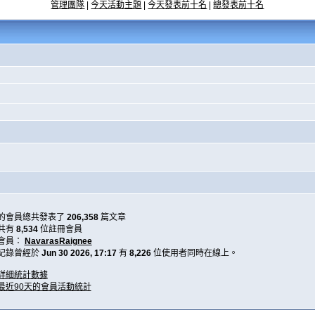
管理團隊
|
今天活動主題
|
今天發表前十名
|
總發表前十名
的會員總共發表了
206,358
篇文章
共有
8,534
位註冊會員
會員：
NavarasRaignee
記錄曾經於
Jun 30 2026, 17:17
有
8,226
位使用者同時在線上。
詳細統計數據
最近90天的會員活動統計