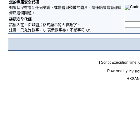
您的專屬安全代碼
如果您沒有看到任何號碼，或是看到殘破的圖片，請連絡論壇管理員
修正這個問題。
確認安全代碼
請輸入在上面以圖片格式顯示的 6 位數字。
注意：只允許數字，'0' 表示數字零，不是字母 'O'.
[ Script Execution time:
Powered by
Invisi
HKSAN.