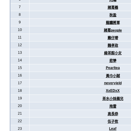
阿暪
7
諸葛羲
8
秋盈
9
龍驤將軍
10
諸葛people
11
雞仔嘜
12
魏孝政
13
綠茶館小女
14
悲慘
15
Pearltea
16
黃巾小賊
17
neveryield
18
XxEDxX
19
茶水小妹蘋兒
20
拖雷
21
高長恭
22
伍子攸
23
Leaf