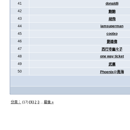
41
donaldli
42
鮑鮑
43
胡飛
44
iamsuperman
45
coolxo
46
劉雄偉
47
西行寺幽々子
48
one way ticket
49
武襄
50
Phoenix@南海
分頁：
(17)
[1]
2
3
...
最後 »