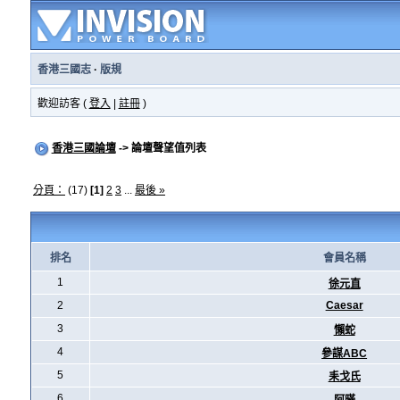
香港三國志
·
版規
歡迎訪客 (
登入
|
註冊
)
香港三國論壇
-> 論壇聲望值列表
分頁：
(17)
[1]
2
3
...
最後 »
排名
會員名稱
1
徐元直
2
Caesar
3
懶蛇
4
參謀ABC
5
耒戈氏
6