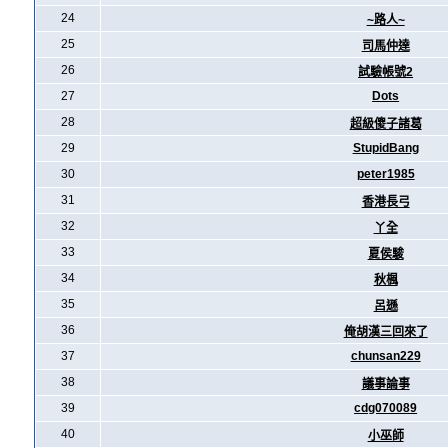
24
~路人~
25
司馬仲達
26
試驗帳號2
27
Dots
28
超級傻子諸葛
29
StupidBang
30
peter1985
31
香港長弓
32
丫全
33
夏侯駿
34
秋楓
35
呂遜
36
俺胡漢三回來了
37
chunsan229
38
議事論事
39
cdg070089
40
小巫師