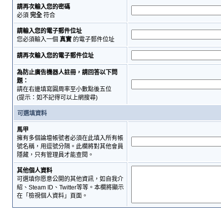
請再次輸入您的密碼
必須
完全
符合
請輸入您的電子郵件位址
您必須輸入一個
真實
的電子郵件位址
請再次輸入您的電子郵件位址
為防止廣告機器人註冊，請回答以下問
題：
請在右邊填寫圓周率至小數點後五位
(提示：如不記得可以上網搜尋)
可選填資料
馬甲
擁有多個論壇帳號者必須在此填入所有帳
號名稱，用逗號分隔。此欄將對其他會員
隱藏，只有管理員才能查閱。
其他個人資料
可選填你愿意公開的其他資訊，如自我介
紹、Steam ID、Twitter等等。本欄將顯示
在「檢視個人資料」頁面。