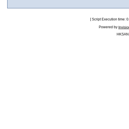
[ Script Execution time:
Powered by
Invisi
HKSAN.