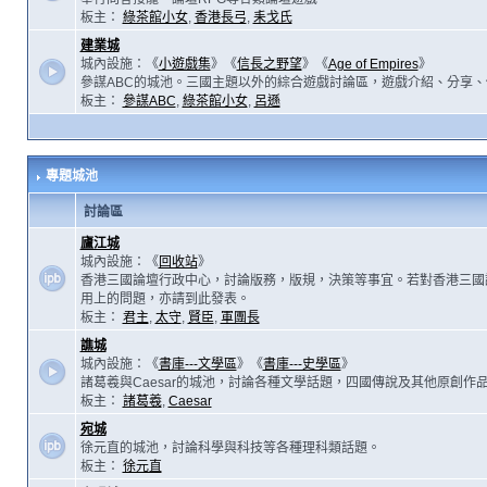
板主：
綠茶館小女
,
香港長弓
,
耒戈氏
建業城
城內設施：《
小遊戲集
》《
信長之野望
》《
Age of Empires
》
參謀ABC的城池。三國主題以外的綜合遊戲討論區，遊戲介紹、分享、
板主：
參謀ABC
,
綠茶館小女
,
呂遜
專題城池
討論區
廬江城
城內設施：《
回收站
》
香港三國論壇行政中心，討論版務，版規，決策等事宜。若對香港三國
用上的問題，亦請到此發表。
板主：
君主
,
太守
,
賢臣
,
軍團長
譙城
城內設施：《
書庫---文學區
》《
書庫---史學區
》
諸葛羲與Caesar的城池，討論各種文學話題，四國傳說及其他原創作
板主：
諸葛羲
,
Caesar
宛城
徐元直的城池，討論科學與科技等各種理科類話題。
板主：
徐元直