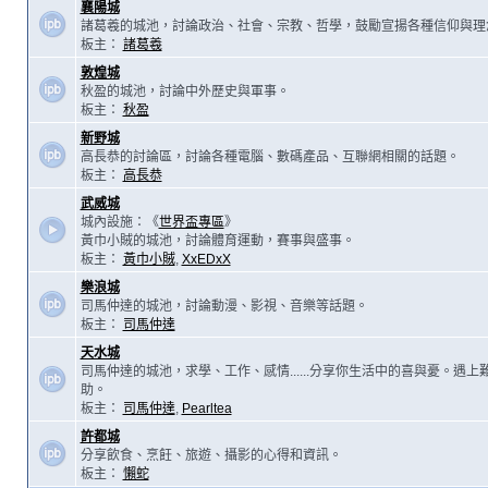
襄陽城
諸葛羲的城池，討論政治、社會、宗教、哲學，鼓勵宣揚各種信仰與理
板主：
諸葛羲
敦煌城
秋盈的城池，討論中外歷史與軍事。
板主：
秋盈
新野城
高長恭的討論區，討論各種電腦、數碼產品、互聯網相關的話題。
板主：
高長恭
武威城
城內設施：《
世界盃專區
》
黃巾小賊的城池，討論體育運動，賽事與盛事。
板主：
黃巾小賊
,
XxEDxX
樂浪城
司馬仲達的城池，討論動漫、影視、音樂等話題。
板主：
司馬仲達
天水城
司馬仲達的城池，求學、工作、感情......分享你生活中的喜與憂。遇
助。
板主：
司馬仲達
,
Pearltea
許都城
分享飲食、烹飪、旅遊、攝影的心得和資訊。
板主：
懶蛇