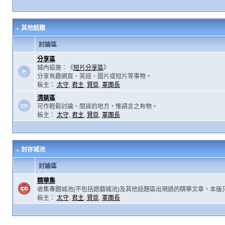
其他話題
討論區
分享區
城內設施：《
短片分享區
》
分享有趣網頁、笑話、圖片或短片等事物。
板主：
太守
,
君主
,
賢臣
,
軍團長
清談區
可作輕鬆討論、閒談的地方，惟請言之有物。
板主：
太守
,
君主
,
賢臣
,
軍團長
封存城池
討論區
精華集
收集專題城池(不包括遊戲城池)及其他話題區出現過的精華文章，本版
板主：
太守
,
君主
,
賢臣
,
軍團長