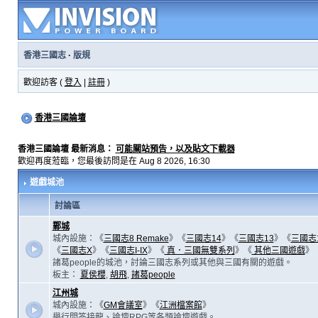
香港三國志
·
版規
歡迎訪客 (
登入
|
註冊
)
香港三國論壇
香港三國論壇 最新消息：
可能關站預告，以及貼文下載器
歡迎再度蒞臨，您最後訪問是在 Aug 8 2026, 16:30
遊戲城池
討論區
鄴城
城內設施：《
三國志8 Remake
》《
三國志14
》《
三國志13
》《
三國志
《
三國志X
》《
三國志I-IX
》《
真．三國無雙系列
》《
其他三國遊戲
》
諸葛people的城池，討論三國志系列或其他與三國有關的遊戲。
板主：
夏侯櫻
,
胡飛
,
諸葛people
江州城
城內設施：《
GM會議室
》《
江洲檔案館
》
舉行問答接龍、論壇RPG等各類論壇遊戲。