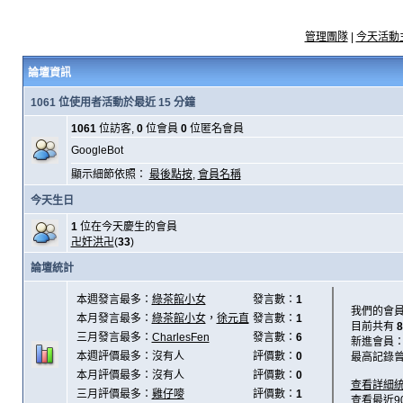
管理團隊
|
今天活動
論壇資訊
1061 位使用者活動於最近 15 分鐘
1061
位訪客,
0
位會員
0
位匿名會員
GoogleBot
顯示細節依照：
最後點按
,
會員名稱
今天生日
1
位在今天慶生的會員
卍奸洪卍
(
33
)
論壇統計
本週發言最多：
綠茶館小女
發言數：
1
我們的會
本月發言最多：
綠茶館小女
，
徐元直
發言數：
1
目前共有
8
三月發言最多：
CharlesFen
發言數：
6
新進會員
本週評價最多：沒有人
評價數：
0
最高記錄
本月評價最多：沒有人
評價數：
0
查看詳細
三月評價最多：
雞仔嘜
評價數：
1
查看最近9