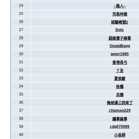
24
~路人~
25
司馬仲達
26
試驗帳號2
27
Dots
28
超級傻子諸葛
29
StupidBang
30
peter1985
31
香港長弓
32
丫全
33
夏侯駿
34
秋楓
35
呂遜
36
俺胡漢三回來了
37
chunsan229
38
議事論事
39
cdg070089
40
小巫師