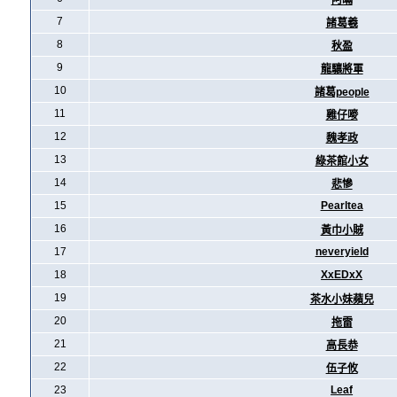
阿暪
7
諸葛羲
8
秋盈
9
龍驤將軍
10
諸葛people
11
雞仔嘜
12
魏孝政
13
綠茶館小女
14
悲慘
15
Pearltea
16
黃巾小賊
17
neveryield
18
XxEDxX
19
茶水小妹蘋兒
20
拖雷
21
高長恭
22
伍子攸
23
Leaf