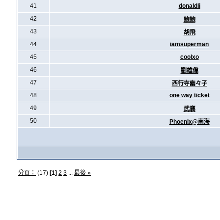
41
donaldli
42
鮑鮑
43
胡飛
44
iamsuperman
45
coolxo
46
劉雄偉
47
西行寺幽々子
48
one way ticket
49
武襄
50
Phoenix@南海
分頁：
(17)
[1]
2
3
...
最後 »