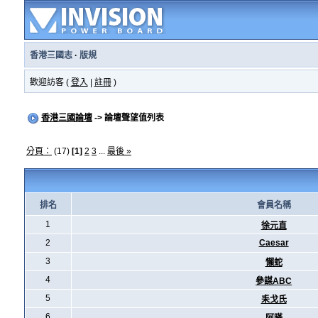
香港三國志
·
版規
歡迎訪客 (
登入
|
註冊
)
香港三國論壇
-> 論壇聲望值列表
分頁：
(17)
[1]
2
3
...
最後 »
排名
會員名稱
1
徐元直
2
Caesar
3
懶蛇
4
參謀ABC
5
耒戈氏
6