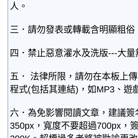
人。
三．請勿發表或轉載含明顯粗俗
四．禁止惡意灌水及洗版---大
五． 法律所限，請勿在本板上
程式(包括其連結)，如MP3、遊
六．為免影響閱讀文章，建議簽
350px，寬度不要超過700p