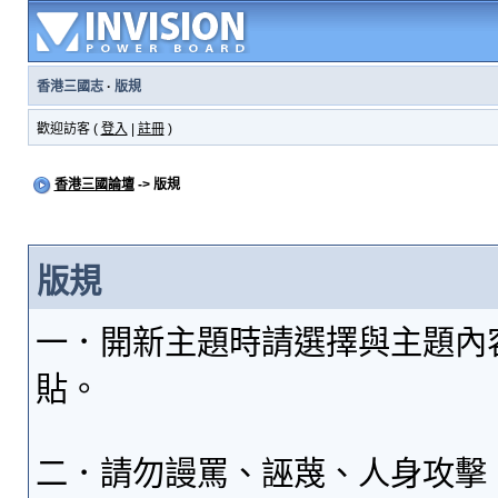
香港三國志
·
版規
歡迎訪客 (
登入
|
註冊
)
香港三國論壇
-> 版規
版規
一．開新主題時請選擇與主題內
貼。
二．請勿謾罵、誣蔑、人身攻擊