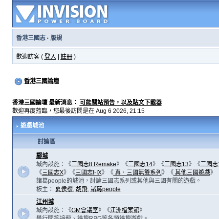
香港三國志
·
版規
歡迎訪客 (
登入
|
註冊
)
香港三國論壇
香港三國論壇 最新消息：
可能關站預告，以及貼文下載器
歡迎再度蒞臨，您最後訪問是在 Aug 6 2026, 21:15
遊戲城池
討論區
鄴城
城內設施：《
三國志8 Remake
》《
三國志14
》《
三國志13
》《
三國志
《
三國志X
》《
三國志I-IX
》《
真．三國無雙系列
》《
其他三國遊戲
》
諸葛people的城池，討論三國志系列或其他與三國有關的遊戲。
板主：
夏侯櫻
,
胡飛
,
諸葛people
江州城
城內設施：《
GM會議室
》《
江洲檔案館
》
舉行問答接龍、論壇RPG等各類論壇遊戲。