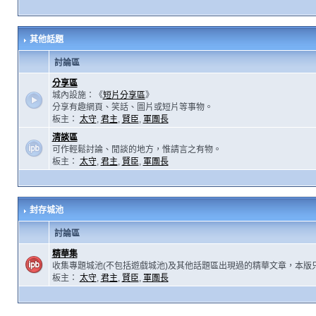
其他話題
討論區
分享區
城內設施：《
短片分享區
》
分享有趣網頁、笑話、圖片或短片等事物。
板主：
太守
,
君主
,
賢臣
,
軍團長
清談區
可作輕鬆討論、閒談的地方，惟請言之有物。
板主：
太守
,
君主
,
賢臣
,
軍團長
封存城池
討論區
精華集
收集專題城池(不包括遊戲城池)及其他話題區出現過的精華文章，本版
板主：
太守
,
君主
,
賢臣
,
軍團長