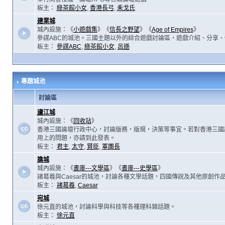
板主：
綠茶館小女
,
香港長弓
,
耒戈氏
建業城
城內設施：《
小遊戲集
》《
信長之野望
》《
Age of Empires
》
參謀ABC的城池。三國主題以外的綜合遊戲討論區，遊戲介紹、分享、
板主：
參謀ABC
,
綠茶館小女
,
呂遜
專題城池
討論區
廬江城
城內設施：《
回收站
》
香港三國論壇行政中心，討論版務，版規，決策等事宜。若對香港三國
用上的問題，亦請到此發表。
板主：
君主
,
太守
,
賢臣
,
軍團長
譙城
城內設施：《
書庫---文學區
》《
書庫---史學區
》
諸葛羲與Caesar的城池，討論各種文學話題，四國傳說及其他原創作
板主：
諸葛羲
,
Caesar
宛城
徐元直的城池，討論科學與科技等各種理科類話題。
板主：
徐元直