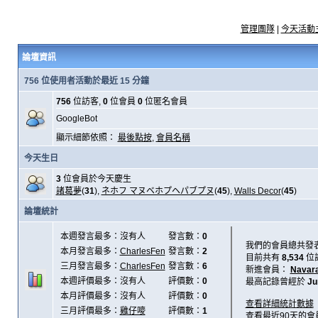
管理團隊
|
今天活動
論壇資訊
756 位使用者活動於最近 15 分鐘
756
位訪客,
0
位會員
0
位匿名會員
GoogleBot
顯示細節依照：
最後點按
,
會員名稱
今天生日
3
位會員於今天慶生
諸葛夢
(
31
),
ネホフ マヌベホプヘパブプヌ
(
45
),
Walls Decor
(
45
)
論壇統計
本週發言最多：沒有人
發言數：
0
我們的會員總共發
本月發言最多：
CharlesFen
發言數：
2
目前共有
8,534
位
三月發言最多：
CharlesFen
發言數：
6
新進會員：
Navar
本週評價最多：沒有人
評價數：
0
最高記錄曾經於
Ju
本月評價最多：沒有人
評價數：
0
查看詳細統計數據
三月評價最多：
雞仔嘜
評價數：
1
查看最近90天的會