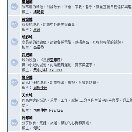
襄陽城
諸葛羲的城池，討論政治、社會、宗教、哲學，鼓勵宣揚各種信仰與理
板主：
諸葛羲
敦煌城
秋盈的城池，討論中外歷史與軍事。
板主：
秋盈
新野城
高長恭的討論區，討論各種電腦、數碼產品、互聯網相關的話題。
板主：
高長恭
武威城
城內設施：《
世界盃專區
》
黃巾小賊的城池，討論體育運動，賽事與盛事。
板主：
黃巾小賊
,
XxEDxX
樂浪城
司馬仲達的城池，討論動漫、影視、音樂等話題。
板主：
司馬仲達
天水城
司馬仲達的城池，求學、工作、感情......分享你生活中的喜與憂。遇
助。
板主：
司馬仲達
,
Pearltea
許都城
分享飲食、烹飪、旅遊、攝影的心得和資訊。
板主：
懶蛇