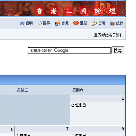
說明
搜尋
會員
聲望
日曆
統計
重寄認證電子郵件
星期五
星期六
1
·
2 位生日
7
8
6