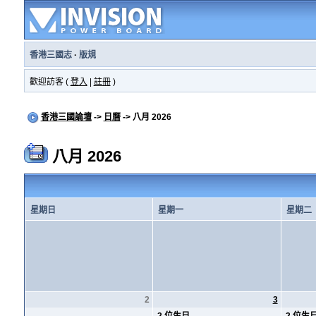
香港三國志
·
版規
歡迎訪客 (
登入
|
註冊
)
香港三國論壇
->
日曆
-> 八月 2026
八月 2026
星期日
星期一
星期二
2
3