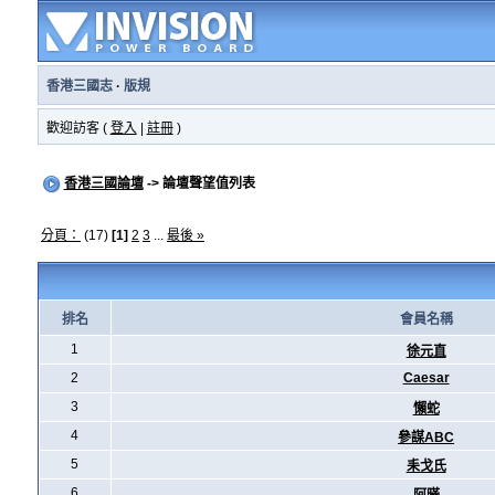
香港三國志
·
版規
歡迎訪客 (
登入
|
註冊
)
香港三國論壇
-> 論壇聲望值列表
分頁：
(17)
[1]
2
3
...
最後 »
排名
會員名稱
1
徐元直
2
Caesar
3
懶蛇
4
參謀ABC
5
耒戈氏
6