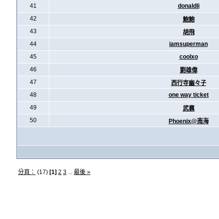
41
donaldli
42
鮑鮑
43
胡飛
44
iamsuperman
45
coolxo
46
劉雄偉
47
西行寺幽々子
48
one way ticket
49
武襄
50
Phoenix@南海
分頁：
(17)
[1]
2
3
...
最後 »