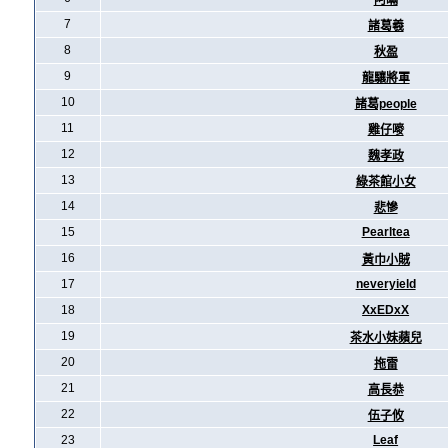
阿暪
7
諸葛羲
8
秋盈
9
龍驤將軍
10
諸葛people
11
雞仔嘜
12
魏孝政
13
綠茶館小女
14
悲慘
15
Pearltea
16
黃巾小賊
17
neveryield
18
XxEDxX
19
茶水小妹蘋兒
20
拖雷
21
高長恭
22
伍子攸
23
Leaf