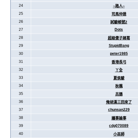
24
~路人~
25
司馬仲達
26
試驗帳號2
27
Dots
28
超級傻子諸葛
29
StupidBang
30
peter1985
31
香港長弓
32
丫全
33
夏侯駿
34
秋楓
35
呂遜
36
俺胡漢三回來了
37
chunsan229
38
議事論事
39
cdg070089
40
小巫師