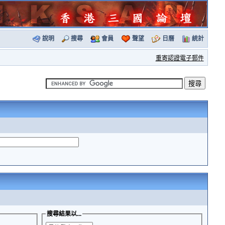
說明
搜尋
會員
聲望
日曆
統計
重寄認證電子郵件
搜尋結果以...