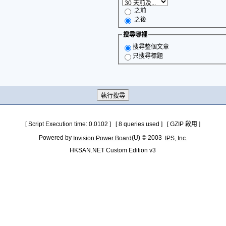
之前
之後
搜尋哪裡
搜尋整個文章
只搜尋標題
[ Script Execution time: 0.0102 ] [ 8 queries used ] [ GZIP 啟用 ]
Powered by
(U) © 2003
Invision Power Board
IPS, Inc.
HKSAN.NET Custom Edition v3