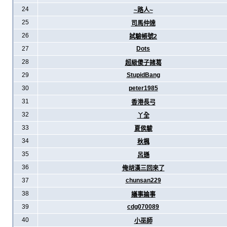
24
~路人~
25
司馬仲達
26
試驗帳號2
27
Dots
28
超級傻子諸葛
29
StupidBang
30
peter1985
31
香港長弓
32
丫全
33
夏侯駿
34
秋楓
35
呂遜
36
俺胡漢三回來了
37
chunsan229
38
議事論事
39
cdg070089
40
小巫師