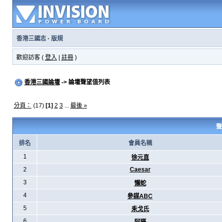
香港三國志
·
版規
歡迎訪客 (
登入
|
註冊
)
香港三國論壇
-> 論壇聲望值列表
分頁：
(17)
[1]
2
3
...
最後 »
聲
排名
會員名稱
1
徐元直
2
Caesar
3
懶蛇
4
參謀ABC
5
耒戈氏
6