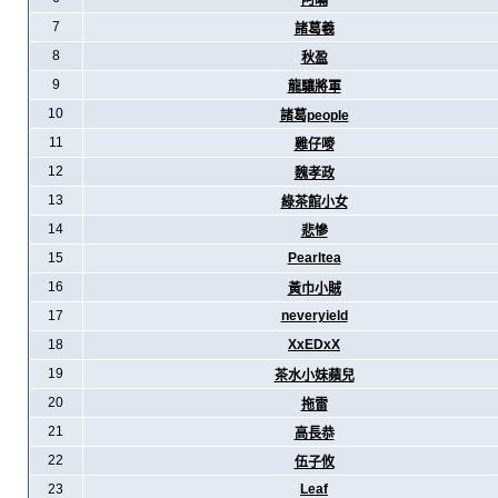
阿暪
7
諸葛羲
8
秋盈
9
龍驤將軍
10
諸葛people
11
雞仔嘜
12
魏孝政
13
綠茶館小女
14
悲慘
15
Pearltea
16
黃巾小賊
17
neveryield
18
XxEDxX
19
茶水小妹蘋兒
20
拖雷
21
高長恭
22
伍子攸
23
Leaf