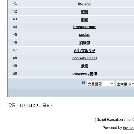
41
donaldli
42
鮑鮑
43
胡飛
44
iamsuperman
45
coolxo
46
劉雄偉
47
西行寺幽々子
48
one way ticket
49
武襄
50
Phoenix@南海
以
分頁：
(17)
[1]
2
3
...
最後 »
[ Script Execution time:
Powered by
Invisi