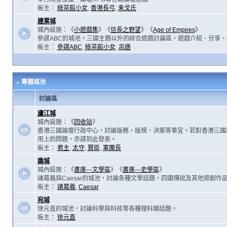
板主：
綠茶館小女
,
香港長弓
,
耒戈氏
建業城
城內設施：《
小遊戲集
》《
信長之野望
》《
Age of Empires
》
參謀ABC的城池。三國主題以外的綜合遊戲討論區，遊戲介紹、分享、
板主：
參謀ABC
,
綠茶館小女
,
呂遜
專題城池
討論區
廬江城
城內設施：《
回收站
》
香港三國論壇行政中心，討論版務，版規，決策等事宜。若對香港三國
用上的問題，亦請到此發表。
板主：
君主
,
太守
,
賢臣
,
軍團長
譙城
城內設施：《
書庫---文學區
》《
書庫---史學區
》
諸葛羲與Caesar的城池，討論各種文學話題，四國傳說及其他原創作
板主：
諸葛羲
,
Caesar
宛城
徐元直的城池，討論科學與科技等各種理科類話題。
板主：
徐元直