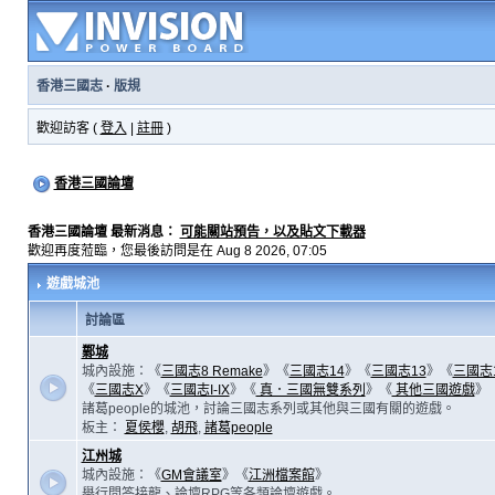
香港三國志
·
版規
歡迎訪客 (
登入
|
註冊
)
香港三國論壇
香港三國論壇 最新消息：
可能關站預告，以及貼文下載器
歡迎再度蒞臨，您最後訪問是在 Aug 8 2026, 07:05
遊戲城池
討論區
鄴城
城內設施：《
三國志8 Remake
》《
三國志14
》《
三國志13
》《
三國志
《
三國志X
》《
三國志I-IX
》《
真．三國無雙系列
》《
其他三國遊戲
》
諸葛people的城池，討論三國志系列或其他與三國有關的遊戲。
板主：
夏侯櫻
,
胡飛
,
諸葛people
江州城
城內設施：《
GM會議室
》《
江洲檔案館
》
舉行問答接龍、論壇RPG等各類論壇遊戲。