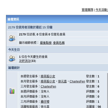
管理團隊
|
今天活動
論壇資訊
2179 位使用者活動於最近 15 分鐘
2179
位訪客,
0
位會員
0
位匿名會員
顯示細節依照：
最後點按
,
會員名稱
今天生日
1
位在今天慶生的會員
卍奸洪卍
(
33
)
論壇統計
本週發言最多：
綠茶館小女
發言數：
1
本月發言最多：
綠茶館小女
，
徐元直
，
CharlesFen
發言數：
1
三月發言最多：
CharlesFen
發言數：
6
本週評價最多：沒有人
評價數：
0
本月評價最多：沒有人
評價數：
0
三月評價最多：
雞仔嘜
評價數：
1
活躍程度最高：
徐元直
活躍度：
56