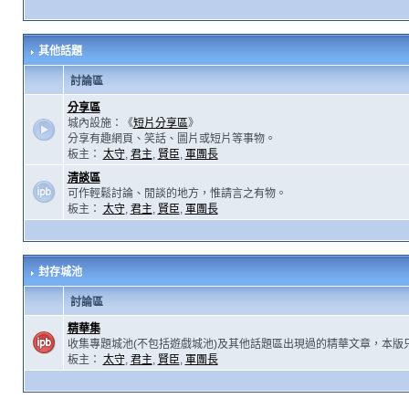
其他話題
討論區
分享區
城內設施：《
短片分享區
》
分享有趣網頁、笑話、圖片或短片等事物。
板主：
太守
,
君主
,
賢臣
,
軍團長
清談區
可作輕鬆討論、閒談的地方，惟請言之有物。
板主：
太守
,
君主
,
賢臣
,
軍團長
封存城池
討論區
精華集
收集專題城池(不包括遊戲城池)及其他話題區出現過的精華文章，本版
板主：
太守
,
君主
,
賢臣
,
軍團長