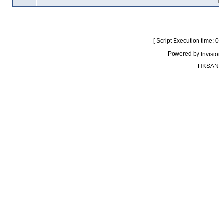
[ Script Execution time:
Powered by
Invisi
HKSAN.