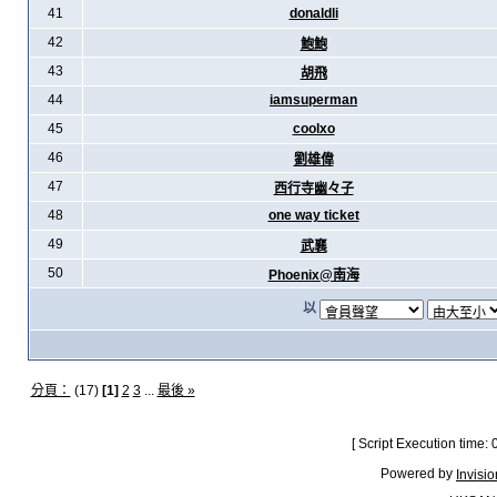
41
donaldli
42
鮑鮑
43
胡飛
44
iamsuperman
45
coolxo
46
劉雄偉
47
西行寺幽々子
48
one way ticket
49
武襄
50
Phoenix@南海
以
分頁：
(17)
[1]
2
3
...
最後 »
[ Script Execution time:
Powered by
Invisi