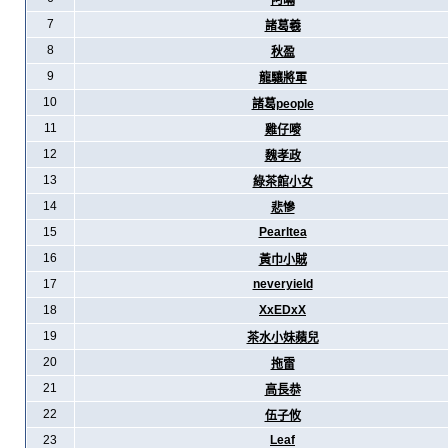
阿暪
7
諸葛羲
8
秋盈
9
龍驤將軍
10
諸葛people
11
雞仔嘜
12
魏孝政
13
綠茶館小女
14
悲慘
15
Pearltea
16
黃巾小賊
17
neveryield
18
XxEDxX
19
茶水小妹蘋兒
20
拖雷
21
高長恭
22
伍子攸
23
Leaf