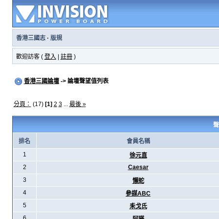
香港三國志
·
版規
歡迎訪客 (
登入
|
註冊
)
香港三國論壇
-> 論壇聲望值列表
分頁：
(17)
[1]
2
3
...
最後 »
聲
排名
會員名稱
1
徐元直
2
Caesar
3
懶蛇
4
參謀ABC
5
耒戈氏
6