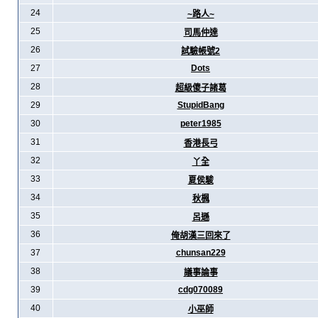
24
~路人~
25
司馬仲達
26
試驗帳號2
27
Dots
28
超級傻子諸葛
29
StupidBang
30
peter1985
31
香港長弓
32
丫全
33
夏侯駿
34
秋楓
35
呂遜
36
俺胡漢三回來了
37
chunsan229
38
議事論事
39
cdg070089
40
小巫師