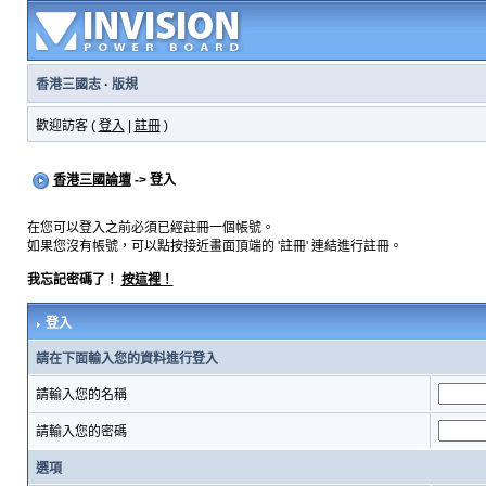
香港三國志
·
版規
歡迎訪客 (
登入
|
註冊
)
香港三國論壇
-> 登入
在您可以登入之前必須已經註冊一個帳號。
如果您沒有帳號，可以點按接近畫面頂端的 '註冊' 連結進行註冊。
我忘記密碼了！
按這裡！
登入
請在下面輸入您的資料進行登入
請輸入您的名稱
請輸入您的密碼
選項