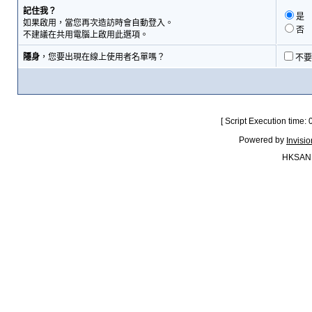
記住我？
是
如果啟用，當您再次造訪時會自動登入。
否
不建議在共用電腦上啟用此選項。
隱身
，您要出現在線上使用者名單嗎？
不要
[ Script Execution time:
Powered by
Invisi
HKSAN.