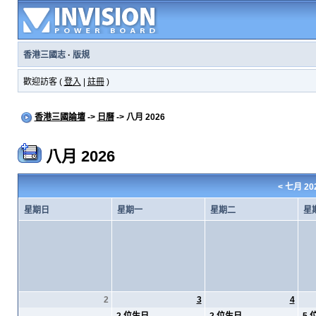
香港三國志
·
版規
歡迎訪客 (
登入
|
註冊
)
香港三國論壇
->
日曆
-> 八月 2026
八月 2026
<
七月 20
星期日
星期一
星期二
星
2
3
4