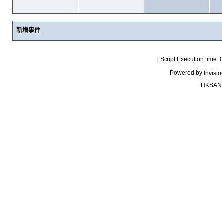
新增事件
[ Script Execution time:
Powered by
Invisi
HKSAN.