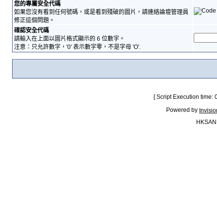
您的專屬安全代碼
如果您沒有看到任何號碼，或是看到殘破的圖片，請連絡論壇管理員
修正這個問題。
確認安全代碼
請輸入在上面以圖片格式顯示的 6 位數字。
注意：只允許數字，'0' 表示數字零，不是字母 'O'.
[ Script Execution time:
Powered by
Invisi
HKSAN.