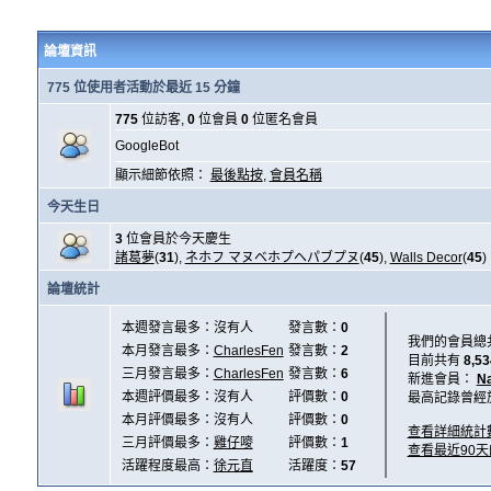
論壇資訊
775 位使用者活動於最近 15 分鐘
775
位訪客,
0
位會員
0
位匿名會員
GoogleBot
顯示細節依照：
最後點按
,
會員名稱
今天生日
3
位會員於今天慶生
諸葛夢
(
31
),
ネホフ マヌベホプヘパブプヌ
(
45
),
Walls Decor
(
45
)
論壇統計
本週發言最多：沒有人
發言數：
0
我們的會員總
本月發言最多：
CharlesFen
發言數：
2
目前共有
8,53
三月發言最多：
CharlesFen
發言數：
6
新進會員：
N
本週評價最多：沒有人
評價數：
0
最高記錄曾經
本月評價最多：沒有人
評價數：
0
查看詳細統計
三月評價最多：
雞仔嘜
評價數：
1
查看最近90
活躍程度最高：
徐元直
活躍度：
57