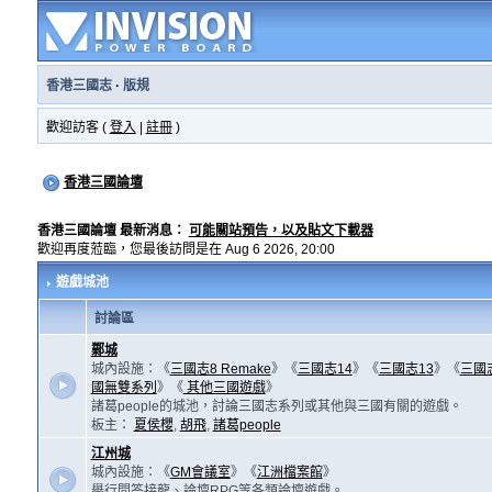
香港三國志
·
版規
歡迎訪客 (
登入
|
註冊
)
香港三國論壇
香港三國論壇 最新消息：
可能關站預告，以及貼文下載器
歡迎再度蒞臨，您最後訪問是在 Aug 6 2026, 20:00
遊戲城池
討論區
鄴城
城內設施：《
三國志8 Remake
》《
三國志14
》《
三國志13
》《
三國
國無雙系列
》《
其他三國遊戲
》
諸葛people的城池，討論三國志系列或其他與三國有關的遊戲。
板主：
夏侯櫻
,
胡飛
,
諸葛people
江州城
城內設施：《
GM會議室
》《
江洲檔案館
》
舉行問答接龍、論壇RPG等各類論壇遊戲。