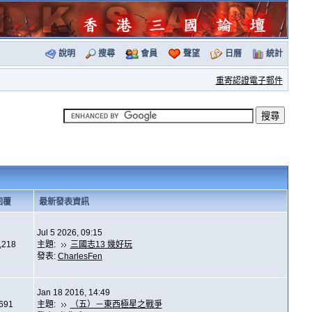
說明
搜尋
會員
聲望
日曆
統計
重寄認證電子郵件
回覆
最新發表資訊
Jul 5 2026, 09:15
,218
主題:
三國志13 幾好玩
發表:
CharlesFen
Jan 18 2016, 14:49
,691
主題:
（五）－東西極星之戰爭