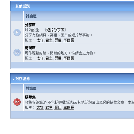
其他話題
討論區
分享區
城內設施：《
短片分享區
》
分享有趣網頁、笑話、圖片或短片等事物。
板主：
太守
,
君主
,
賢臣
,
軍團長
清談區
可作輕鬆討論、閒談的地方，惟請言之有物。
板主：
太守
,
君主
,
賢臣
,
軍團長
封存城池
討論區
精華集
收集專題城池(不包括遊戲城池)及其他話題區出現過的精華文章，本
板主：
太守
,
君主
,
賢臣
,
軍團長