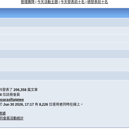
管理團隊
|
今天活動主題
|
今天發表前十名
|
總發表前十名
共發表了
206,358
篇文章
4
位註冊會員
avarasRaignee
於
Jun 30 2026, 17:17
有
8,226
位使用者同時在線上。
數據
天的會員活動統計