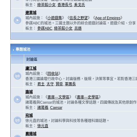
板主：
綠茶館小女
,
香港長弓
,
耒戈氏
建業城
城內設施：《
小遊戲集
》《
信長之野望
》《
Age of Empires
》
參謀ABC的城池。三國主題以外的綜合遊戲討論區，遊戲介紹、分享
板主：
參謀ABC
,
綠茶館小女
,
呂遜
專題城池
討論區
廬江城
城內設施：《
回收站
》
香港三國論壇行政中心，討論版務，版規，決策等事宜。若對香港三
板主：
君主
,
太守
,
賢臣
,
軍團長
譙城
城內設施：《
書庫---文學區
》《
書庫---史學區
》
諸葛羲與Caesar的城池，討論各種文學話題，四國傳說及其他原創
板主：
諸葛羲
,
Caesar
宛城
徐元直的城池，討論科學與科技等各種理科類話題。
板主：
徐元直
襄陽城