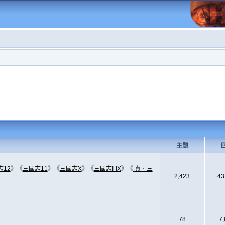
主題
志12
》《
三國志11
》《
三國志X
》《
三國志I-IX
》《
真．三
2,423
43
78
7