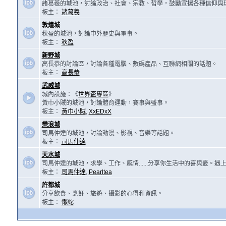
諸葛羲的城池，討論政治、社會、宗教、哲學，鼓勵宣揚各種信仰與
板主：
諸葛羲
敦煌城
秋盈的城池，討論中外歷史與軍事。
板主：
秋盈
新野城
高長恭的討論區，討論各種電腦、數碼產品、互聯網相關的話題。
板主：
高長恭
武威城
城內設施：《
世界盃專區
》
黃巾小賊的城池，討論體育運動，賽事與盛事。
板主：
黃巾小賊
,
XxEDxX
樂浪城
司馬仲達的城池，討論動漫、影視、音樂等話題。
板主：
司馬仲達
天水城
司馬仲達的城池，求學、工作、感情......分享你生活中的喜與憂。
板主：
司馬仲達
,
Pearltea
許都城
分享飲食、烹飪、旅遊、攝影的心得和資訊。
板主：
懶蛇