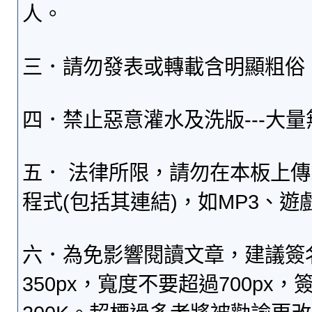
人。
三．請勿發表或轉載含明顯粗俗
四．禁止惡意灌水及洗版---大
五． 法律所限，請勿在本板上
程式(包括其連結)，如MP3、遊
六．為免影響閱讀文章，建議簽
350px，寬度不要超過700p