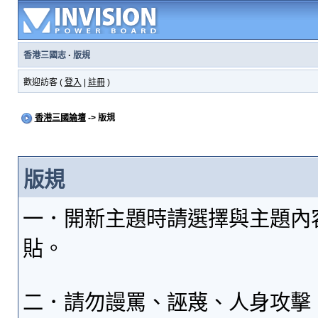
香港三國志
·
版規
歡迎訪客 (
登入
|
註冊
)
香港三國論壇
-> 版規
版規
一．開新主題時請選擇與主題內
貼。
二．請勿謾罵、誣蔑、人身攻擊