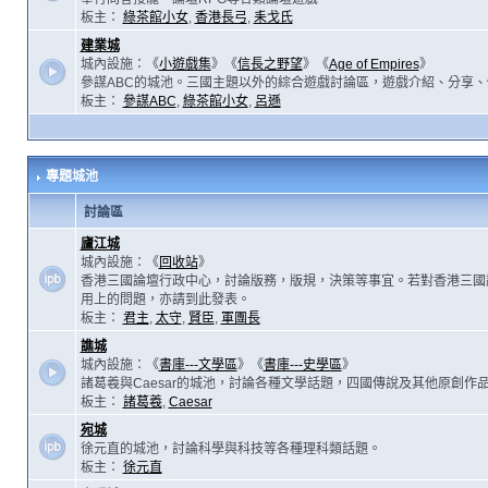
板主：
綠茶館小女
,
香港長弓
,
耒戈氏
建業城
城內設施：《
小遊戲集
》《
信長之野望
》《
Age of Empires
》
參謀ABC的城池。三國主題以外的綜合遊戲討論區，遊戲介紹、分享、
板主：
參謀ABC
,
綠茶館小女
,
呂遜
專題城池
討論區
廬江城
城內設施：《
回收站
》
香港三國論壇行政中心，討論版務，版規，決策等事宜。若對香港三國
用上的問題，亦請到此發表。
板主：
君主
,
太守
,
賢臣
,
軍團長
譙城
城內設施：《
書庫---文學區
》《
書庫---史學區
》
諸葛羲與Caesar的城池，討論各種文學話題，四國傳說及其他原創作
板主：
諸葛羲
,
Caesar
宛城
徐元直的城池，討論科學與科技等各種理科類話題。
板主：
徐元直