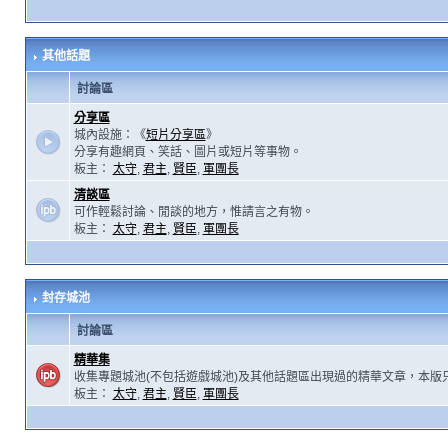
其他話題
討論區
分享區
城內設施：《
短片分享區
》
分享有趣網頁、笑話、圖片或短片等事物。
板主：
太守
,
君主
,
賢臣
,
軍團長
清談區
可作輕鬆討論、閒談的地方，惟請言之有物。
板主：
太守
,
君主
,
賢臣
,
軍團長
封存城池
討論區
精華集
收集專題城池(不包括遊戲城池)及其他話題區出現過的精華文章，本版
板主：
太守
,
君主
,
賢臣
,
軍團長