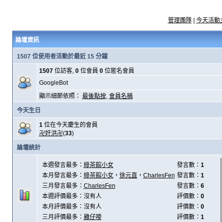
管理團隊
|
今天活動
論壇資訊
1507 位使用者活動於最近 15 分鐘
1507
位訪客,
0
位會員
0
位匿名會員
GoogleBot
顯示細節依照：
最後點按
,
會員名稱
今天生日
1
位在今天慶生的會員
卍奸洪卍
(
33
)
論壇統計
本週發言最多：
綠茶館小女
發言數：
1
本月發言最多：
綠茶館小女
，
徐元直
，
CharlesFen
發言數：
1
三月發言最多：
CharlesFen
發言數：
6
本週評價最多：沒有人
評價數：
0
本月評價最多：沒有人
評價數：
0
三月評價最多：
雞仔嘜
評價數：
1