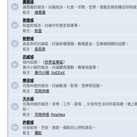
襄陽城
諸葛羲的城池，討論政治、社會、宗教、哲學，鼓勵宣揚各種信仰與理
板主：
諸葛羲
敦煌城
秋盈的城池，討論中外歷史與軍事。
板主：
秋盈
新野城
高長恭的討論區，討論各種電腦、數碼產品、互聯網相關的話題。
板主：
高長恭
武威城
城內設施：《
世界盃專區
》
黃巾小賊的城池，討論體育運動，賽事與盛事。
板主：
黃巾小賊
,
XxEDxX
樂浪城
司馬仲達的城池，討論動漫、影視、音樂等話題。
板主：
司馬仲達
天水城
司馬仲達的城池，求學、工作、感情......分享你生活中的喜與憂。遇
助。
板主：
司馬仲達
,
Pearltea
許都城
分享飲食、烹飪、旅遊、攝影的心得和資訊。
板主：
懶蛇