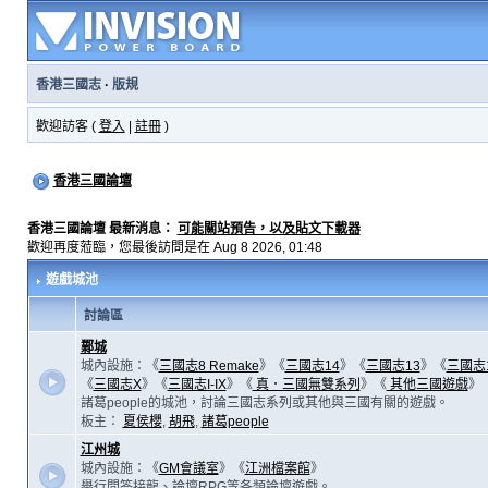
香港三國志
·
版規
歡迎訪客 (
登入
|
註冊
)
香港三國論壇
香港三國論壇 最新消息：
可能關站預告，以及貼文下載器
歡迎再度蒞臨，您最後訪問是在 Aug 8 2026, 01:48
遊戲城池
討論區
鄴城
城內設施：《
三國志8 Remake
》《
三國志14
》《
三國志13
》《
三國志
《
三國志X
》《
三國志I-IX
》《
真．三國無雙系列
》《
其他三國遊戲
》
諸葛people的城池，討論三國志系列或其他與三國有關的遊戲。
板主：
夏侯櫻
,
胡飛
,
諸葛people
江州城
城內設施：《
GM會議室
》《
江洲檔案館
》
舉行問答接龍、論壇RPG等各類論壇遊戲。