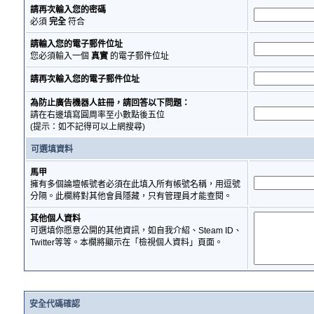
請再次輸入您的密碼
必須
完全
符合
請輸入您的電子郵件位址
您必須輸入一個
真實
的電子郵件位址
請再次輸入您的電子郵件位址
為防止廣告機器人註冊，請回答以下問題：
請在右邊填寫圓周率至小數點後五位
(提示：如不記得可以上網搜尋)
可選填資料
馬甲
擁有多個論壇帳號者必須在此填入所有帳號名稱，用逗號
分隔。此欄將對其他會員隱藏，只有管理員才能查閱。
其他個人資料
可選填你愿意公開的其他資訊，如自我介紹、Steam ID、
Twitter等等。本欄將顯示在「檢視個人資料」頁面。
安全代碼確認