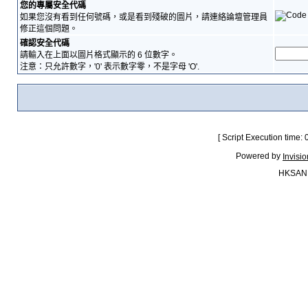
您的專屬安全代碼
如果您沒有看到任何號碼，或是看到殘破的圖片，請連絡論壇管理員
修正這個問題。
確認安全代碼
請輸入在上面以圖片格式顯示的 6 位數字。
注意：只允許數字，'0' 表示數字零，不是字母 'O'.
[ Script Execution time:
Powered by
Invisi
HKSAN.