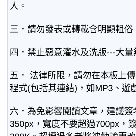
人。
三．請勿發表或轉載含明顯粗俗
四．禁止惡意灌水及洗版---大
五． 法律所限，請勿在本板上
程式(包括其連結)，如MP3、遊
六．為免影響閱讀文章，建議簽
350px，寬度不要超過700p