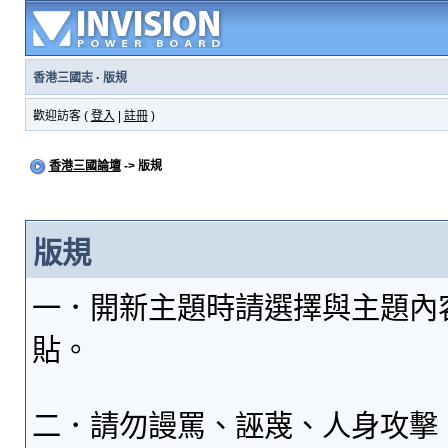
香港三國志
·
版規
歡迎訪客 (
登入
|
註冊
)
香港三國論壇
-> 版規
版規
一．開新主題時請選擇與主題內
貼。
二．請勿謾罵、誣蔑、人身攻擊