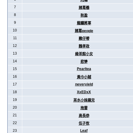
阿暪
7
諸葛羲
8
秋盈
9
龍驤將軍
10
諸葛people
11
雞仔嘜
12
魏孝政
13
綠茶館小女
14
悲慘
15
Pearltea
16
黃巾小賊
17
neveryield
18
XxEDxX
19
茶水小妹蘋兒
20
拖雷
21
高長恭
22
伍子攸
23
Leaf