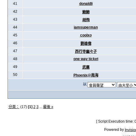
41
donaldli
42
鮑鮑
43
胡飛
44
iamsuperman
45
coolxo
46
劉雄偉
47
西行寺幽々子
48
one way ticket
49
武襄
50
Phoenix@南海
以
分頁：
(17)
[1]
2
3
...
最後 »
[ Script Execution time:
Powered by
Invisi