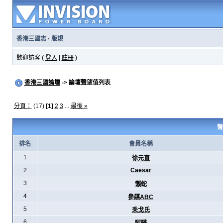
香港三國志
·
版規
歡迎訪客 (
登入
|
註冊
)
香港三國論壇
-> 論壇聲望值列表
分頁：
(17)
[1]
2
3
...
最後 »
聲
排名
會員名稱
1
徐元直
2
Caesar
3
懶蛇
4
參謀ABC
5
耒戈氏
6