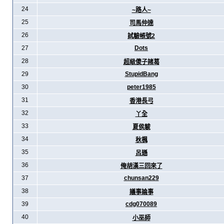
24
~路人~
25
司馬仲達
26
試驗帳號2
27
Dots
28
超級傻子諸葛
29
StupidBang
30
peter1985
31
香港長弓
32
丫全
33
夏侯駿
34
秋楓
35
呂遜
36
俺胡漢三回來了
37
chunsan229
38
議事論事
39
cdg070089
40
小巫師