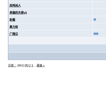
凤鸣闲人
单翅的天使ylj
卧龍
奥力给
广翔公
分頁：
(862)
[1]
2
3
...
最後 »