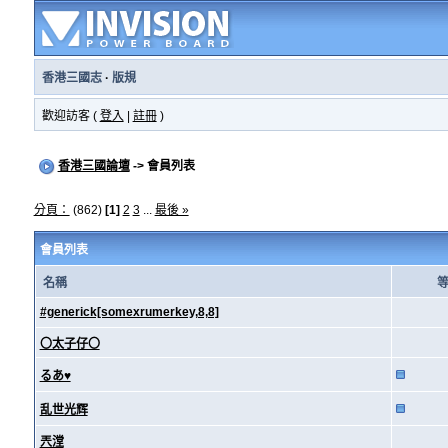
香港三國志
·
版規
歡迎訪客 (
登入
|
註冊
)
香港三國論壇
-> 會員列表
分頁：
(862)
[1]
2
3
...
最後 »
會員列表
名稱
#generick[somexrumerkey,8,8]
〇太子仔〇
るあ♥
乱世光辉
兲漟