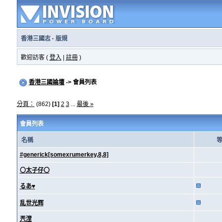
香港三國志
·
版規
歡迎訪客 (
登入
|
註冊
)
香港三國論壇
-> 會員列表
分頁：
(862)
[1]
2
3
...
最後 »
會員列表
名稱
#generick[somexrumerkey,8,8]
〇太子仔〇
るあ♥
乱世光辉
兲漟