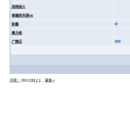
凤鸣闲人
单翅的天使ylj
卧龍
奥力给
广翔公
分頁：
(862)
[1]
2
3
...
最後 »