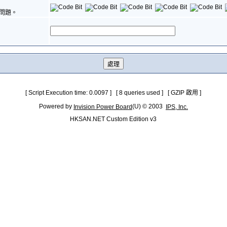
問題。
[ Script Execution time: 0.0097 ] [ 8 queries used ] [ GZIP 啟用 ]
Powered by
(U) © 2003
Invision Power Board
IPS, Inc.
HKSAN.NET Custom Edition v3