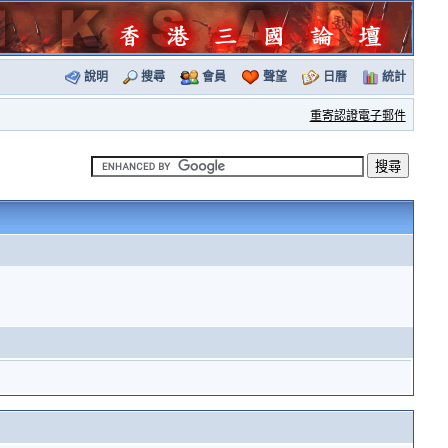
說明
搜尋
會員
聲望
日曆
統計
重寄認證電子郵件