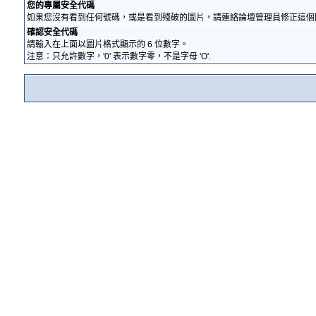
您的專屬安全代碼
如果您沒有看到任何號碼，或是看到殘破的圖片，請連絡論壇管理員修正這個
確認安全代碼
請輸入在上面以圖片格式顯示的 6 位數字。
注意：只允許數字，'0' 表示數字零，不是字母 'O'.