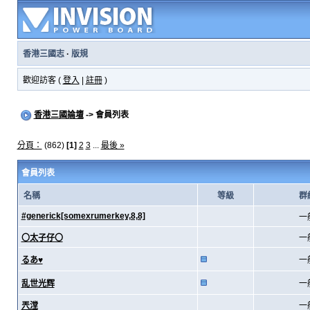
香港三國志
·
版規
歡迎訪客 (
登入
|
註冊
)
香港三國論壇
-> 會員列表
分頁：
(862)
[1]
2
3
...
最後 »
會員列表
名稱
等級
群
#generick[somexrumerkey,8,8]
一
〇太子仔〇
一
るあ♥
一
乱世光辉
一
兲漟
一