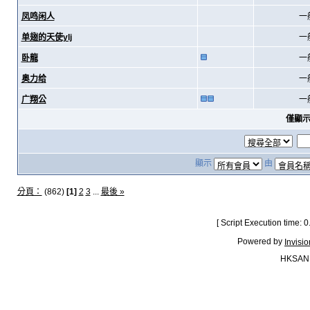
凤鸣闲人
一
单翅的天使ylj
一
卧龍
一
奥力给
一
广翔公
一
僅顯
顯示
由
分頁：
(862)
[1]
2
3
...
最後 »
[ Script Execution time:
Powered by
Invisi
HKSAN.