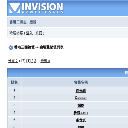
香港三國志
·
版規
歡迎訪客 (
登入
|
註冊
)
香港三國論壇
-> 論壇聲望值列表
分頁：
(17)
[1]
2
3
...
最後 »
聲
排名
會員名稱
1
徐元直
2
Caesar
3
懶蛇
4
參謀ABC
5
耒戈氏
6