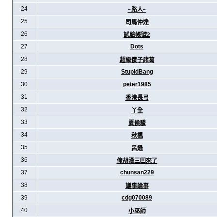
24
~路人~
25
司馬仲達
26
試驗帳號2
27
Dots
28
超級傻子諸葛
29
StupidBang
30
peter1985
31
香港長弓
32
丫全
33
夏侯駿
34
秋楓
35
呂遜
36
俺胡漢三回來了
37
chunsan229
38
議事論事
39
cdg070089
40
小巫師