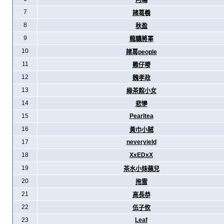
阿暪
7
諸葛羲
8
秋盈
9
龍驤將軍
10
諸葛people
11
雞仔嘜
12
魏孝政
13
綠茶館小女
14
悲慘
15
Pearltea
16
黃巾小賊
17
neveryield
18
XxEDxX
19
茶水小妹蘋兒
20
拖雷
21
高長恭
22
伍子攸
23
Leaf