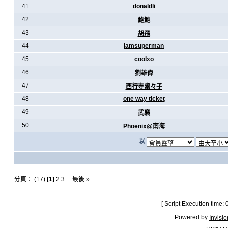
41
donaldli
42
鮑鮑
43
胡飛
44
iamsuperman
45
coolxo
46
劉雄偉
47
西行寺幽々子
48
one way ticket
49
武襄
50
Phoenix@南海
以
分頁：
(17)
[1]
2
3
...
最後 »
[ Script Execution time:
Powered by
Invisi