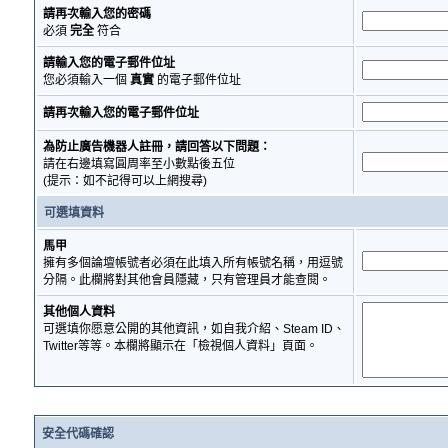
請再次輸入您的密碼
必須
完全
符合
請輸入您的電子郵件位址
您必須輸入一個
真實
的電子郵件位址
請再次輸入您的電子郵件位址
為防止廣告機器人註冊，請回答以下問題：
請在右邊填寫圓周率至小數點後五位
(提示：如不記得可以上網搜尋)
可選填資料
馬甲
擁有多個論壇帳號者必須在此填入所有帳號名稱，用逗號
分隔。此欄將對其他會員隱藏，只有管理員才能查閱。
其他個人資料
可選填你愿意公開的其他資訊，如自我介紹、Steam ID、
Twitter等等。本欄將顯示在「檢視個人資料」頁面。
安全代碼確認