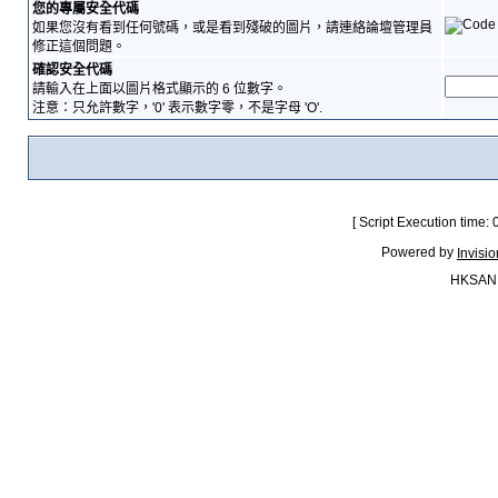
您的專屬安全代碼
如果您沒有看到任何號碼，或是看到殘破的圖片，請連絡論壇管理員
修正這個問題。
確認安全代碼
請輸入在上面以圖片格式顯示的 6 位數字。
注意：只允許數字，'0' 表示數字零，不是字母 'O'.
[ Script Execution time:
Powered by
Invisi
HKSAN.