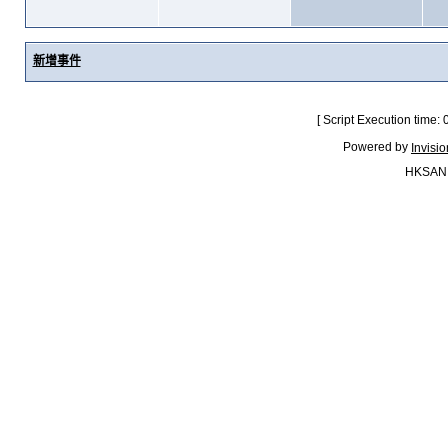
新增事件
[ Script Execution time:
Powered by
Invisi
HKSAN.