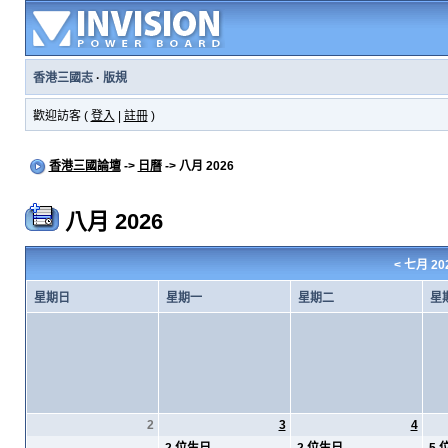
香港三國志
·
版規
歡迎訪客 (
登入
|
註冊
)
香港三國論壇
->
日曆
-> 八月 2026
八月 2026
<
七月 20
星期日
星期一
星期二
星
2
3
4