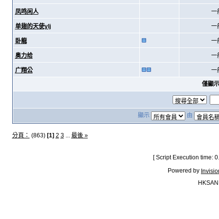
凤鸣闲人
一
单翅的天使ylj
一
卧龍
一
奥力给
一
广翔公
一
僅顯
顯示
由
分頁：
(863)
[1]
2
3
...
最後 »
[ Script Execution time:
Powered by
Invisi
HKSAN.