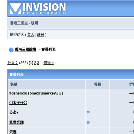
香港三國志
·
版規
歡迎訪客 (
登入
|
註冊
)
香港三國論壇
-> 會員列表
分頁：
(863)
[1]
2
3
...
最後 »
會員列表
名稱
等級
群
#generick[somexrumerkey,8,8]
一
〇太子仔〇
一
るあ♥
一
乱世光辉
一
兲漟
一