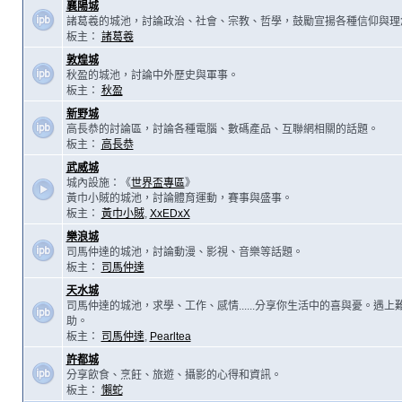
襄陽城
諸葛羲的城池，討論政治、社會、宗教、哲學，鼓勵宣揚各種信仰與理
板主：
諸葛羲
敦煌城
秋盈的城池，討論中外歷史與軍事。
板主：
秋盈
新野城
高長恭的討論區，討論各種電腦、數碼產品、互聯網相關的話題。
板主：
高長恭
武威城
城內設施：《
世界盃專區
》
黃巾小賊的城池，討論體育運動，賽事與盛事。
板主：
黃巾小賊
,
XxEDxX
樂浪城
司馬仲達的城池，討論動漫、影視、音樂等話題。
板主：
司馬仲達
天水城
司馬仲達的城池，求學、工作、感情......分享你生活中的喜與憂。遇
助。
板主：
司馬仲達
,
Pearltea
許都城
分享飲食、烹飪、旅遊、攝影的心得和資訊。
板主：
懶蛇