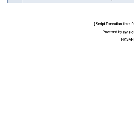
[ Script Execution time:
Powered by
Invisi
HKSAN.