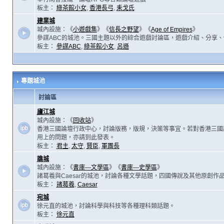
板主：
綠茶館小女
,
香港長弓
,
耒戈氏
建業城
城內設施：《
小遊戲集
》《
信長之野望
》《
Age of Empires
》
參謀ABC的城池。三國主題以外的綜合遊戲討論區，遊戲介紹、分享、
板主：
參謀ABC
,
綠茶館小女
,
呂遜
專題城池
討論區
廬江城
城內設施：《
回收站
》
香港三國論壇行政中心，討論版務，版規，決策等事宜。若對香港三國
用上的問題，亦請到此發表。
板主：
君主
,
太守
,
賢臣
,
軍團長
譙城
城內設施：《
書庫---文學區
》《
書庫---史學區
》
諸葛羲與Caesar的城池，討論各種文學話題，四國傳說及其他原創作
板主：
諸葛羲
,
Caesar
宛城
徐元直的城池，討論科學與科技等各種理科類話題。
板主：
徐元直