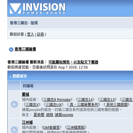
香港三國志
·
版規
歡迎訪客 (
登入
|
註冊
)
香港三國論壇
香港三國論壇 最新消息：
可能關站預告，以及貼文下載器
歡迎再度蒞臨，您最後訪問是在 Aug 7 2026, 12:56
遊戲城池
討論區
鄴城
城內設施：《
三國志8 Remake
》《
三國志14
》《
三國志13
》《
三國志
《
三國志X
》《
三國志I-IX
》《
真．三國無雙系列
》《
其他三國遊戲
》
諸葛people的城池，討論三國志系列或其他與三國有關的遊戲。
板主：
夏侯櫻
,
胡飛
,
諸葛people
江州城
城內設施：《
GM會議室
》《
江洲檔案館
》
舉行問答接龍、論壇RPG等各類論壇遊戲。