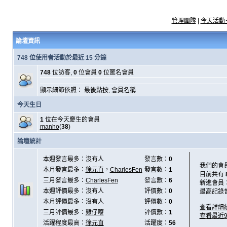
管理團隊
|
今天活動
論壇資訊
748 位使用者活動於最近 15 分鐘
748
位訪客,
0
位會員
0
位匿名會員
顯示細節依照：
最後點按
,
會員名稱
今天生日
1
位在今天慶生的會員
manho
(
38
)
論壇統計
本週發言最多：沒有人
發言數：
0
我們的會
本月發言最多：
徐元直
，
CharlesFen
發言數：
1
目前共有
三月發言最多：
CharlesFen
發言數：
6
新進會員
本週評價最多：沒有人
評價數：
0
最高記錄
本月評價最多：沒有人
評價數：
0
查看詳細
三月評價最多：
雞仔嘜
評價數：
1
查看最近
活躍程度最高：
徐元直
活躍度：
56