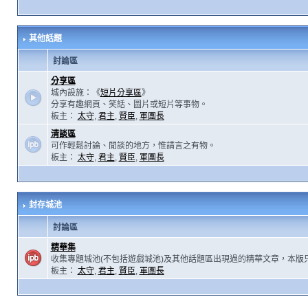
其他話題
討論區
分享區
城內設施：《
短片分享區
》
分享有趣網頁、笑話、圖片或短片等事物。
板主：
太守
,
君主
,
賢臣
,
軍團長
清談區
可作輕鬆討論、閒談的地方，惟請言之有物。
板主：
太守
,
君主
,
賢臣
,
軍團長
封存城池
討論區
精華集
收集專題城池(不包括遊戲城池)及其他話題區出現過的精華文章，本版
板主：
太守
,
君主
,
賢臣
,
軍團長