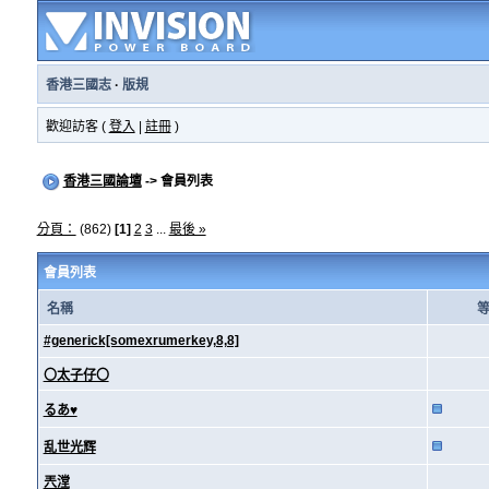
香港三國志
·
版規
歡迎訪客 (
登入
|
註冊
)
香港三國論壇
-> 會員列表
分頁：
(862)
[1]
2
3
...
最後 »
會員列表
名稱
#generick[somexrumerkey,8,8]
〇太子仔〇
るあ♥
乱世光辉
兲漟