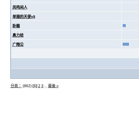
凤鸣闲人
单翅的天使ylj
卧龍
奥力给
广翔公
分頁：
(862)
[1]
2
3
...
最後 »