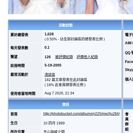
活動狀態
1,028
累計總發表
電子
( 0.50% - 佔全部討論區的總發表比例 )
AIM 
0.1
每天發表數
QQ 
聲望
126
被評價紀錄
評價他人紀錄
Fac
5-19-2005
註冊時間
Skyp
最常活動於
清談區
個人
182 篇文章發表在此討論區
( 18% 此會員總發表比例 )
Aug 7 2026, 21:34
使用者當地時間
資訊
http://photobucket.com/albums/y225/mw3ju2tl4/
首頁
會
員
生日
10 四月 1989
群
組
所在位置
平山與綾之間