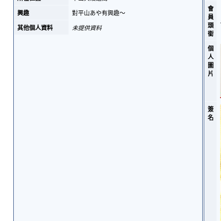
會
興趣
對平山あや有興趣～
員
頭
其他個人資料
未提供資料
銜
個
人
圖
片
簽
名