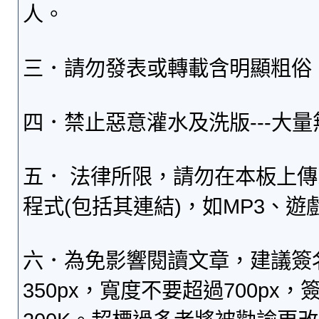
人。
三．請勿發表或轉載含明顯粗俗
四．禁止惡意灌水及洗版---大
五． 法律所限，請勿在本板上
程式(包括其連結)，如MP3、遊
六．為免影響閱讀文章，建議簽
350px，寬度不要超過700p