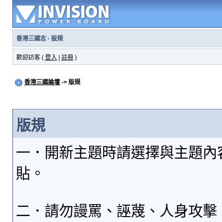
香港三國志
·
版規
歡迎訪客 (
登入
|
註冊
)
香港三國論壇
-> 版規
版規
一．開新主題時請選擇與主題內
貼。
二．請勿謾罵、誣蔑、人身攻擊