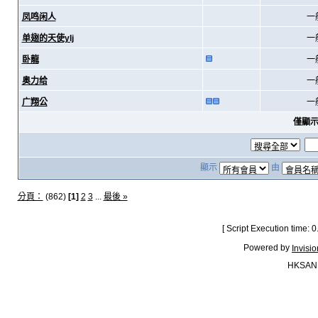
凤鸣闲人
一
单翅的天使ylj
一
卧龍
一
奥力给
一
广翔公
一
僅顯
顯示
由
分頁：
(862)
[1]
2
3
...
最後 »
[ Script Execution time:
Powered by
Invisi
HKSAN.