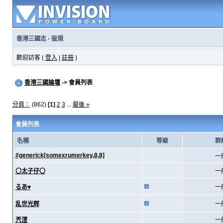
香港三國志
·
版規
歡迎訪客 (
登入
|
註冊
)
香港三國論壇
-> 會員列表
分頁：
(862)
[1]
2
3
...
最後 »
會員列表
名稱
等級
群
#generick[somexrumerkey,8,8]
一
〇太子仔〇
一
るあ♥
一
乱世光辉
一
兲漟
一