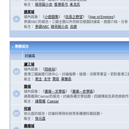
板主：
綠茶館小女
,
香港長弓
,
耒戈氏
建業城
城內設施：《
小遊戲集
》《
信長之野望
》《
Age of Empires
》
參謀ABC的城池。三國主題以外的綜合遊戲討論區，遊戲介紹、分享
板主：
參謀ABC
,
綠茶館小女
,
呂遜
專題城池
討論區
廬江城
城內設施：《
回收站
》
香港三國論壇行政中心，討論版務，版規，決策等事宜。若對香港三
板主：
君主
,
太守
,
賢臣
,
軍團長
譙城
城內設施：《
書庫---文學區
》《
書庫---史學區
》
諸葛羲與Caesar的城池，討論各種文學話題，四國傳說及其他原創
板主：
諸葛羲
,
Caesar
宛城
徐元直的城池，討論科學與科技等各種理科類話題。
板主：
徐元直
襄陽城