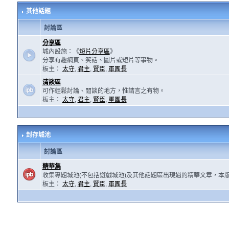
其他話題
討論區
分享區
城內設施：《
短片分享區
》
分享有趣網頁、笑話、圖片或短片等事物。
板主：
太守
,
君主
,
賢臣
,
軍團長
清談區
可作輕鬆討論、閒談的地方，惟請言之有物。
板主：
太守
,
君主
,
賢臣
,
軍團長
封存城池
討論區
精華集
收集專題城池(不包括遊戲城池)及其他話題區出現過的精華文章，本
板主：
太守
,
君主
,
賢臣
,
軍團長