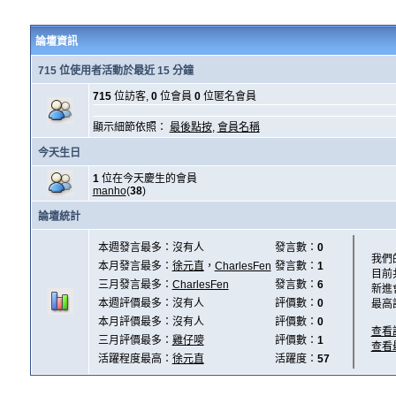
論壇資訊
715 位使用者活動於最近 15 分鐘
715
位訪客,
0
位會員
0
位匿名會員
顯示細節依照：
最後點按
,
會員名稱
今天生日
1
位在今天慶生的會員
manho
(
38
)
論壇統計
本週發言最多：沒有人
發言數：
0
我們
本月發言最多：
徐元直
，
CharlesFen
發言數：
1
目前
三月發言最多：
CharlesFen
發言數：
6
新進
本週評價最多：沒有人
評價數：
0
最高
本月評價最多：沒有人
評價數：
0
查看
三月評價最多：
雞仔嘜
評價數：
1
查看
活躍程度最高：
徐元直
活躍度：
57