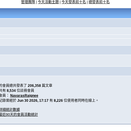
管理團隊
|
今天活動主題
|
今天發表前十名
|
總發表前十名
的會員總共發表了
206,358
篇文章
共有
8,534
位註冊會員
會員：
NavarasRaignee
記錄曾經於
Jun 30 2026, 17:17
有
8,226
位使用者同時在線上。
詳細統計數據
最近90天的會員活動統計