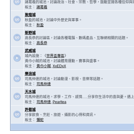
諸葛羲的城池，討論政治、社會、宗教、哲學，鼓勵宣揚各種信仰與
板主：
諸葛羲
敦煌城
秋盈的城池，討論中外歷史與軍事。
板主：
秋盈
新野城
高長恭的討論區，討論各種電腦、數碼產品、互聯網相關的話題。
板主：
高長恭
武威城
城內設施：《
世界盃專區
》
黃巾小賊的城池，討論體育運動，賽事與盛事。
板主：
黃巾小賊
,
XxEDxX
樂浪城
司馬仲達的城池，討論動漫、影視、音樂等話題。
板主：
司馬仲達
天水城
司馬仲達的城池，求學、工作、感情......分享你生活中的喜與憂。
板主：
司馬仲達
,
Pearltea
許都城
分享飲食、烹飪、旅遊、攝影的心得和資訊。
板主：
懶蛇