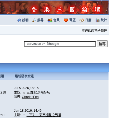
說明
搜尋
會員
聲望
日曆
統計
重寄認證電子郵件
回覆
最新發表資訊
Jul 5 2026, 09:15
,218
主題:
三國志13 幾好玩
發表:
CharlesFen
Jan 18 2016, 14:49
,691
主題:
（五）－東西極星之戰爭