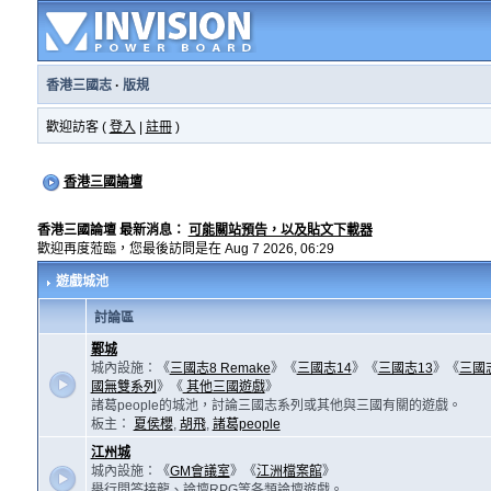
香港三國志
·
版規
歡迎訪客 (
登入
|
註冊
)
香港三國論壇
香港三國論壇 最新消息：
可能關站預告，以及貼文下載器
歡迎再度蒞臨，您最後訪問是在 Aug 7 2026, 06:29
遊戲城池
討論區
鄴城
城內設施：《
三國志8 Remake
》《
三國志14
》《
三國志13
》《
三國
國無雙系列
》《
其他三國遊戲
》
諸葛people的城池，討論三國志系列或其他與三國有關的遊戲。
板主：
夏侯櫻
,
胡飛
,
諸葛people
江州城
城內設施：《
GM會議室
》《
江洲檔案館
》
舉行問答接龍、論壇RPG等各類論壇遊戲。