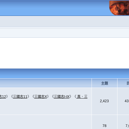
主題
志12
》《
三國志11
》《
三國志X
》《
三國志I-IX
》《
真．三
2,423
43
78
7