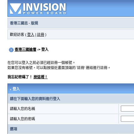
香港三國志
·
版規
歡迎訪客 (
登入
|
註冊
)
香港三國論壇
-> 登入
在您可以登入之前必須已經註冊一個帳號。
如果您沒有帳號，可以點按接近畫面頂端的 '註冊' 連結進行註冊。
我忘記密碼了！
按這裡！
登入
請在下面輸入您的資料進行登入
請輸入您的名稱
請輸入您的密碼
選項