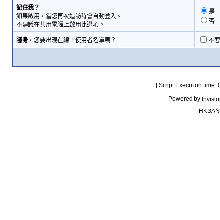
記住我？
是
如果啟用，當您再次造訪時會自動登入。
否
不建議在共用電腦上啟用此選項。
隱身
，您要出現在線上使用者名單嗎？
不要
[ Script Execution time:
Powered by
Invisi
HKSAN.