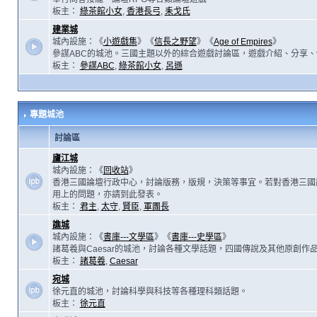
板主：
綠茶館小女
,
香港長弓
,
耒戈氏
建業城
城內設施：《
小遊戲集
》《
信長之野望
》《
Age of Empires
》
參謀ABC的城池。三國主題以外的綜合遊戲討論區，遊戲介紹、分享、
板主：
參謀ABC
,
綠茶館小女
,
呂遜
專題城池
討論區
廬江城
城內設施：《
回收站
》
香港三國論壇行政中心，討論版務，版規，決策等事宜。若對香港三國
用上的問題，亦請到此發表。
板主：
君主
,
太守
,
賢臣
,
軍團長
譙城
城內設施：《
書庫---文學區
》《
書庫---史學區
》
諸葛羲與Caesar的城池，討論各種文學話題，四國傳說及其他原創作
板主：
諸葛羲
,
Caesar
宛城
徐元直的城池，討論科學與科技等各種理科類話題。
板主：
徐元直