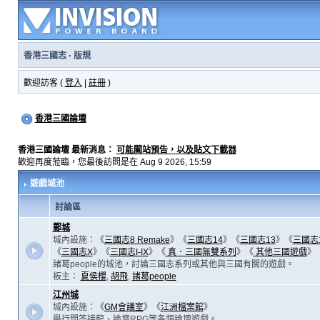
香港三國志
·
版規
歡迎訪客 (
登入
|
註冊
)
香港三國論壇
香港三國論壇 最新消息：
可能關站預告，以及貼文下載器
歡迎再度蒞臨，您最後訪問是在 Aug 9 2026, 15:59
遊戲城池
討論區
鄴城
城內設施：《
三國志8 Remake
》《
三國志14
》《
三國志13
》《
三國志
《
三國志X
》《
三國志I-IX
》《
真．三國無雙系列
》《
其他三國遊戲
》
諸葛people的城池，討論三國志系列或其他與三國有關的遊戲。
板主：
夏侯櫻
,
胡飛
,
諸葛people
江州城
城內設施：《
GM會議室
》《
江洲檔案館
》
舉行問答接龍、論壇RPG等各類論壇遊戲。