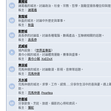
襄陽城
諸葛羲的城池，討論政治、社會、宗教、哲學，鼓勵宣揚各種信仰與理
板主：
諸葛羲
敦煌城
秋盈的城池，討論中外歷史與軍事。
板主：
秋盈
新野城
高長恭的討論區，討論各種電腦、數碼產品、互聯網相關的話題。
板主：
高長恭
武威城
城內設施：《
世界盃專區
》
黃巾小賊的城池，討論體育運動，賽事與盛事。
板主：
黃巾小賊
,
XxEDxX
樂浪城
司馬仲達的城池，討論動漫、影視、音樂等話題。
板主：
司馬仲達
天水城
司馬仲達的城池，求學、工作、感情......分享你生活中的喜與憂。遇
助。
板主：
司馬仲達
,
Pearltea
許都城
分享飲食、烹飪、旅遊、攝影的心得和資訊。
板主：
懶蛇