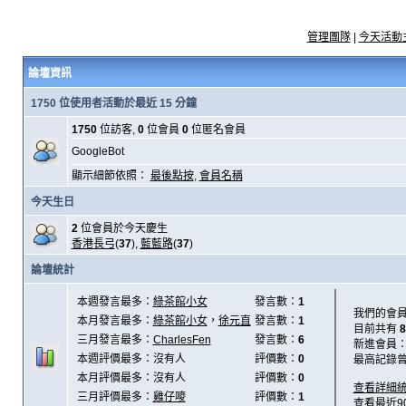
管理團隊
|
今天活動
論壇資訊
1750 位使用者活動於最近 15 分鐘
1750
位訪客,
0
位會員
0
位匿名會員
GoogleBot
顯示細節依照：
最後點按
,
會員名稱
今天生日
2
位會員於今天慶生
香港長弓
(
37
),
藍藍路
(
37
)
論壇統計
本週發言最多：
綠茶館小女
發言數：
1
我們的會
本月發言最多：
綠茶館小女
，
徐元直
發言數：
1
目前共有
8
三月發言最多：
CharlesFen
發言數：
6
新進會員
本週評價最多：沒有人
評價數：
0
最高記錄
本月評價最多：沒有人
評價數：
0
查看詳細
三月評價最多：
雞仔嘜
評價數：
1
查看最近9