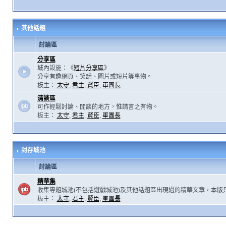
其他話題
討論區
分享區
城內設施：《
短片分享區
》
分享有趣網頁、笑話、圖片或短片等事物。
板主：
太守
,
君主
,
賢臣
,
軍團長
清談區
可作輕鬆討論、閒談的地方，惟請言之有物。
板主：
太守
,
君主
,
賢臣
,
軍團長
封存城池
討論區
精華集
收集專題城池(不包括遊戲城池)及其他話題區出現過的精華文章，本版
板主：
太守
,
君主
,
賢臣
,
軍團長