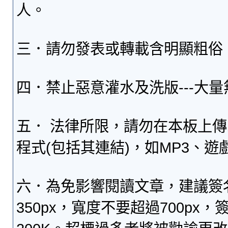
人。
三．請勿發表或轉載含明顯粗俗
四．禁止惡意灌水及洗版---大
五． 法律所限，請勿在本板上
程式(包括其連結)，如MP3、遊
六．為免影響閱讀文章，建議簽
350px，寬度不要超過700p