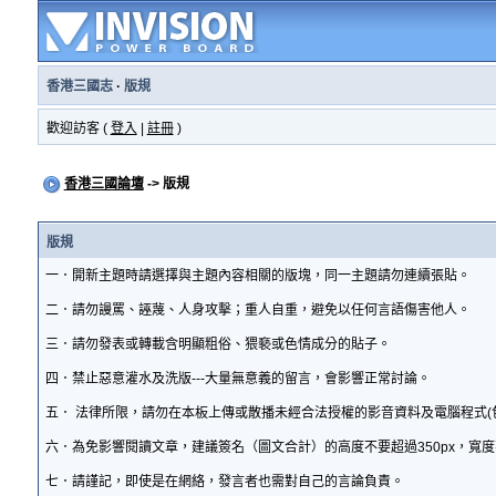
香港三國志
·
版規
歡迎訪客 (
登入
|
註冊
)
香港三國論壇
-> 版規
版規
一．開新主題時請選擇與主題內容相關的版塊，同一主題請勿連續張貼。
二．請勿謾罵、誣蔑、人身攻擊；重人自重，避免以任何言語傷害他人。
三．請勿發表或轉載含明顯粗俗、猥褻或色情成分的貼子。
四．禁止惡意灌水及洗版---大量無意義的留言，會影響正常討論。
五． 法律所限，請勿在本板上傳或散播未經合法授權的影音資料及電腦程式(
六．為免影響閱讀文章，建議簽名（圖文合計）的高度不要超過350px，寬度
七．請謹記，即使是在網絡，發言者也需對自己的言論負責。