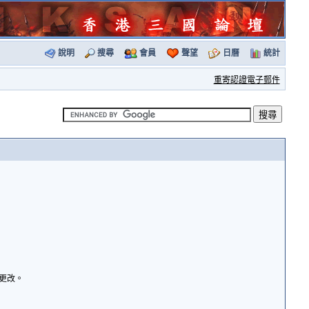
說明
搜尋
會員
聲望
日曆
統計
重寄認證電子郵件
諭更改。