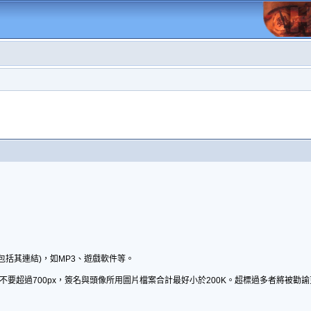
包括其連結)，如MP3、遊戲軟件等。
不要超過700px，簽名與頭像所用圖片檔案合計最好小於200K。超標過多者將被勸