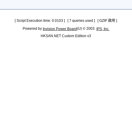
[ Script Execution time: 0.0103 ] [ 7 queries used ] [ GZIP 啟用 ]
Powered by
(U) © 2003
Invision Power Board
IPS, Inc.
HKSAN.NET Custom Edition v3