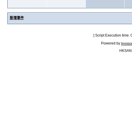
新增事件
[ Script Execution time:
Powered by
Invisi
HKSAN.