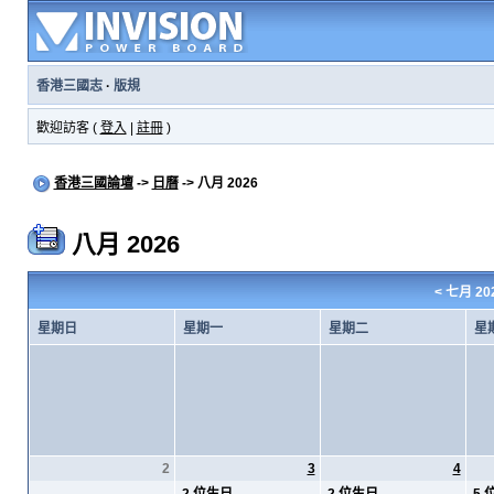
香港三國志
·
版規
歡迎訪客 (
登入
|
註冊
)
香港三國論壇
->
日曆
-> 八月 2026
八月 2026
<
七月 20
星期日
星期一
星期二
星
2
3
4