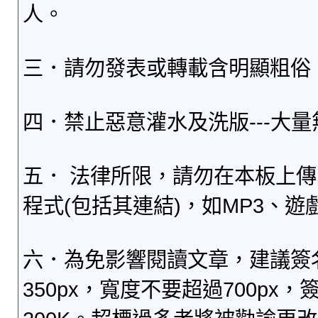
人。
三．請勿發表或轉載含明顯粗俗
四．禁止惡意灌水及洗版---大
五． 法律所限，請勿在本板上
程式(包括其連結)，如MP3、遊
六．為免影響閱讀文章，建議簽
350px，寬度不要超過700p