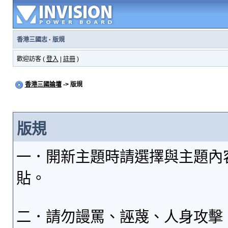
香港三國志
·
版規
歡迎訪客 (
登入
|
註冊
)
香港三國論壇
-> 版規
版規
一．開新主題時請選擇與主題內
貼。
二．請勿謾罵、誣蔑、人身攻擊