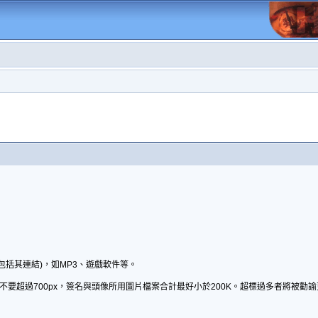
包括其連結)，如MP3、遊戲軟件等。
不要超過700px，簽名與頭像所用圖片檔案合計最好小於200K。超標過多者將被勸