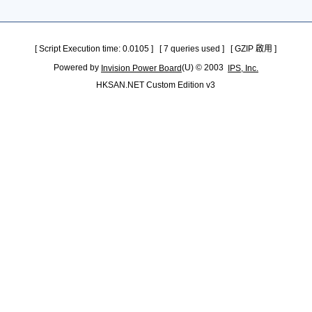
[ Script Execution time: 0.0105 ] [ 7 queries used ] [ GZIP 啟用 ]
Powered by
(U) © 2003
Invision Power Board
IPS, Inc.
HKSAN.NET Custom Edition v3