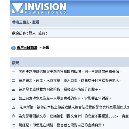
香港三國志
·
版規
歡迎訪客 (
登入
|
註冊
)
香港三國論壇
-> 版規
版規
一．開新主題時請選擇與主題內容相關的版塊，同一主題請勿連續張貼。
二．請勿謾罵、誣蔑、人身攻擊；重人自重，避免以任何言語傷害他人。
三．請勿發表或轉載含明顯粗俗、猥褻或色情成分的貼子。
四．禁止惡意灌水及洗版---大量無意義的留言，會影響正常討論。
五． 法律所限，請勿在本板上傳或散播未經合法授權的影音資料及電腦程式(
六．為免影響閱讀文章，建議簽名（圖文合計）的高度不要超過350px，寬度
七．請謹記，即使是在網絡，發言者也需對自己的言論負責。