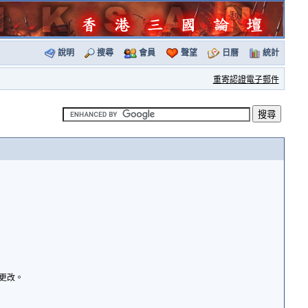
說明
搜尋
會員
聲望
日曆
統計
重寄認證電子郵件
諭更改。