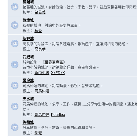
襄陽城
諸葛羲的城池，討論政治、社會、宗教、哲學，鼓勵宣揚各種信仰與理
板主：
諸葛羲
敦煌城
秋盈的城池，討論中外歷史與軍事。
板主：
秋盈
新野城
高長恭的討論區，討論各種電腦、數碼產品、互聯網相關的話題。
板主：
高長恭
武威城
城內設施：《
世界盃專區
》
黃巾小賊的城池，討論體育運動，賽事與盛事。
板主：
黃巾小賊
,
XxEDxX
樂浪城
司馬仲達的城池，討論動漫、影視、音樂等話題。
板主：
司馬仲達
天水城
司馬仲達的城池，求學、工作、感情......分享你生活中的喜與憂。遇
助。
板主：
司馬仲達
,
Pearltea
許都城
分享飲食、烹飪、旅遊、攝影的心得和資訊。
板主：
懶蛇