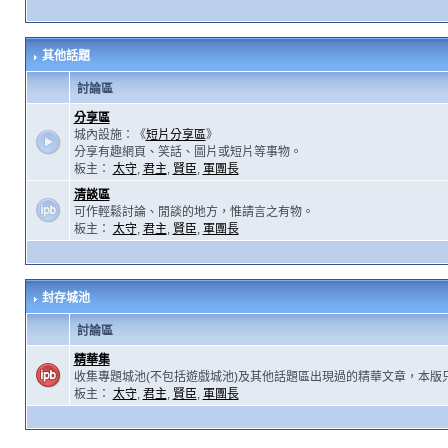
其他話題
討論區
分享區
城內設施：《
短片分享區
》
分享有趣網頁、笑話、圖片或短片等事物。
板主：
太守
,
君主
,
賢臣
,
軍團長
清談區
可作輕鬆討論、閒談的地方，惟請言之有物。
板主：
太守
,
君主
,
賢臣
,
軍團長
封存城池
討論區
精華集
收集專題城池(不包括遊戲城池)及其他話題區出現過的精華文章，本版
板主：
太守
,
君主
,
賢臣
,
軍團長