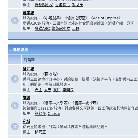
板主：
綠茶館小女
,
香港長弓
,
耒戈氏
建業城
城內設施：《
小遊戲集
》《
信長之野望
》《
Age of Empires
》
參謀ABC的城池。三國主題以外的綜合遊戲討論區，遊戲介紹、分享、
板主：
參謀ABC
,
綠茶館小女
,
呂遜
專題城池
討論區
廬江城
城內設施：《
回收站
》
香港三國論壇行政中心，討論版務，版規，決策等事宜。若對香港三國
用上的問題，亦請到此發表。
板主：
君主
,
太守
,
賢臣
,
軍團長
譙城
城內設施：《
書庫---文學區
》《
書庫---史學區
》
諸葛羲與Caesar的城池，討論各種文學話題，四國傳說及其他原創作
板主：
諸葛羲
,
Caesar
宛城
徐元直的城池，討論科學與科技等各種理科類話題。
板主：
徐元直