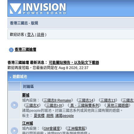
香港三國志
·
版規
歡迎訪客 (
登入
|
註冊
)
香港三國論壇
香港三國論壇 最新消息：
可能關站預告，以及貼文下載器
歡迎再度蒞臨，您最後訪問是在 Aug 8 2026, 22:37
遊戲城池
討論區
鄴城
城內設施：《
三國志8 Remake
》《
三國志14
》《
三國志13
》《
三國志
《
三國志X
》《
三國志I-IX
》《
真．三國無雙系列
》《
其他三國遊戲
》
諸葛people的城池，討論三國志系列或其他與三國有關的遊戲。
板主：
夏侯櫻
,
胡飛
,
諸葛people
江州城
城內設施：《
GM會議室
》《
江洲檔案館
》
舉行問答接龍、論壇RPG等各類論壇遊戲。