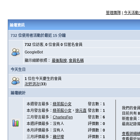
管理團隊
|
今天活動
論壇資訊
732 位使用者活動於最近 15 分鐘
732
位訪客,
0
位會員
0
位匿名會員
GoogleBot
顯示細節依照：
最後點按
,
會員名稱
今天生日
1
位在今天慶生的會員
卍奸洪卍
(
33
)
論壇統計
本週發言最多：
綠茶館小女
發言數：
1
我們的會
本月發言最多：
綠茶館小女
，
徐元直
發言數：
1
目前共有
8
三月發言最多：
CharlesFen
發言數：
6
新進會員
本週評價最多：沒有人
評價數：
0
最高記錄
本月評價最多：沒有人
評價數：
0
查看詳細
三月評價最多：
雞仔嘜
評價數：
1
查看最近9